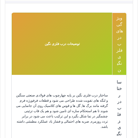
ویژ
گی
های
در
ب
توضیحات درب فلزی نگین
فلز
ی
نگی
ن
سا
ختا
ر
ساختار درب فلزی نگین بر پایه چهارچوب های فولادی صنعتی سنگین
و لنگه های تقویت شده طراحی می شود و قطعات فرفورژه فرم
در
گرفته مانند برگ ها, گل ها و قوس های کلاسیک روی آن جانمایی می
ب
شوند تا هم استحکام سازه ای تامین شود و هم یک قاب تزئینی
فل
چشمگیر در نما شکل بگیرد و این ترکیب باعث می شود در برابر
ز
تردد روزمره, ضربه های احتمالی و فشار باد عملکرد مطمئنی داشته
باشد.
ی
نگی