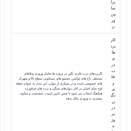
برا
سا
س
وز
ن
کار
برد
ها
ی
در
ب
کاربردهای درب فلزی نگین در پروژه ها شامل ورودی ویلاهای
فل
مستقل, باغ های لوکس, مجتمع های مسکونی سطح بالا و شهرک
ز
های خصوصی است و در بسیاری از موارد, این مدل به عنوان نقطه
اوج نمای اصلی در کنار دیوارهای سنگی و نرده های فرفورژه
ی
هماهنگ انتخاب می شود تا ضمن تامین امنیت, شخصیت و شکوه
نگی
بیشتری به ورودی ملک بدهد.
ن
در
پر
وژ
ه