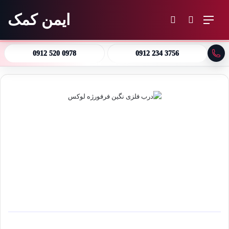
ایمن کمک
منو
جستجو برای
تغییر پوسته
0912 520 0978
0912 234 3756