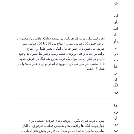
ن
ابع
اد
اس
تان
ابعاد استاندارد درب فلزی نگین در نسخه دولنگه ماشین رو معمولا با
دار
عرض حدود 300 سانتی متر و ارتفاع بین 230 تا 300 سانتی متر
د
تعریف می شود و در صورت نیاز, امکان تغییر طول و ارتفاع
در
براساس دهانه واقعی ورودی, شیب رمپ و شرایط ستون ها وجود
دارد و در کنار آن می توان یک درب نفررو هماهنگ در عرض حدود
ب
110 سانتی متر طراحی کرد تا ورودی اصلی و تردد عابر کاملا با هم
فل
هماهنگ باشند.
ز
ی
نگی
ن.
مت
ریا
ل
متریال درب فلزی نگین از پروفیل های فولادی صنعتی برای
در
چهارچوب, لنگه ها و افقی ها و همچنین قطعات فرفورژه با آلیاژ
ب
مناسب تشکیل شده است و ضخامت فلز در بخش های اصلی به