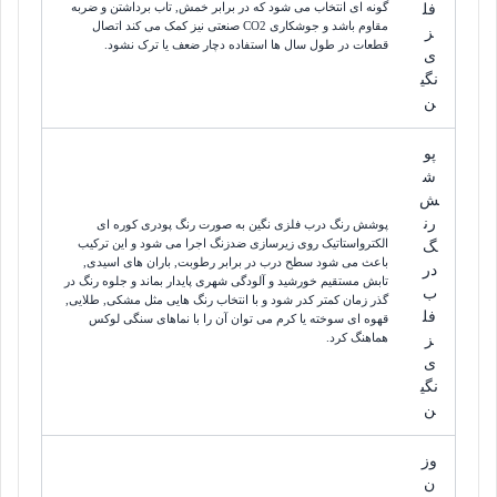
گونه ای انتخاب می شود که در برابر خمش, تاب برداشتن و ضربه
فل
مقاوم باشد و جوشکاری CO2 صنعتی نیز کمک می کند اتصال
ز
قطعات در طول سال ها استفاده دچار ضعف یا ترک نشود.
ی
نگی
ن
پو
ش
ش
رن
پوشش رنگ درب فلزی نگین به صورت رنگ پودری کوره ای
الکترواستاتیک روی زیرسازی ضدزنگ اجرا می شود و این ترکیب
گ
باعث می شود سطح درب در برابر رطوبت, باران های اسیدی,
در
تابش مستقیم خورشید و آلودگی شهری پایدار بماند و جلوه رنگ در
ب
گذر زمان کمتر کدر شود و با انتخاب رنگ هایی مثل مشکی, طلایی,
فل
قهوه ای سوخته یا کرم می توان آن را با نماهای سنگی لوکس
هماهنگ کرد.
ز
ی
نگی
ن
وز
ن