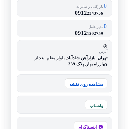
بازرگانی و صادرات
0912
2343756
مدیر عامل
0912
1202759
آدرس
تهران, بازارآهن شادآباد, بلوار معلم, بعد از
چهارراه بهار, پلاک 339
مشاهده روی نقشه
واتساپ
اینستاگرام