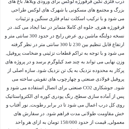
درب فلزی نگین فرفورژه لوکس
برای ورودی ویلاها, باغ های
بزرگ و مجتمع های مسکونی یا شهرک های لوکس طراحی
می شود و با ترکیب اسکلت تمام فلزی سنگین و تزئینات
فرفورژه هنری, جلوه ای کاملا متمایز در نما ایجاد می کند. در
نسخه دولنگه ماشین رو, عرض رایج در حدود 300 سانتی متر و
ارتفاع قابل تنظیم بین 230 تا 300 سانتی متر در نظر گرفته
می شود و با توجه به تراکم قطعات تزئینی و ضخامت پروفیل,
وزن نهایی می تواند به چند صد کیلوگرم برسد و در پروژه های
پرکار به محدوده نزدیک به یک تن نزدیک شود. سازه اصلی از
پروفیل فولادی صنعتی و چهارچوب های تقویتی ساخته می
شود, جوشکاری CO2 صنعتی برای اتصال استفاده می شود و
پس از آماده سازی سطح, رنگ پودری کوره ای الکترواستاتیک
روی کل درب اعمال می شود تا در برابر رطوبت, نور آفتاب و
خش مقاومت طولانی مدت فراهم شود. در سفارش های
معمولی, قیمت از حدود 158/000 تومان به ازای هر واحد