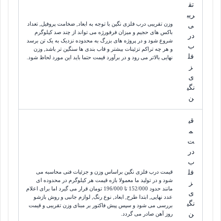
تق
ریب
وزن تقریبی درب فلزی نگین با توجه به ابعاد, ضخامت پروفیل, تعداد
ی
باکس های حجیم و میزان فرفورژه می تواند از چند صد کیلوگرم
در
شروع شود و در پروژه های بزرگ به محدوده نزدیک به یک تن برسد
ب
و هر چه تراکم تزئینات بیشتر و قاب بندی ها سنگین تر باشد, وزن
فل
نهایی بالاتر می رود و در برآورد قیمت حتما باید این مورد لحاظ شود.
ز
ی
نگی
ن
قی
م
ت
در
ب
فل
قیمت درب فلزی نگین براساس وزن و جزئیات فنی محاسبه می
شود و در تولید ما معمولا بازه قیمت هر کیلوگرم در محدوده ای
ز
مانند حدود
152/000
 تا 
196/000 تومان
قرار می گیرد اما برای اعلام
ی
عدد نهایی, ابتدا طرح, ابعاد, نوع رنگ, لوازم جانبی و روش بازشو
نگی
بررسی می شود و سپس پیش فاکتور بر مبنای وزن تقریبی و قیمت
ن
روز آهن صادر می گردد.