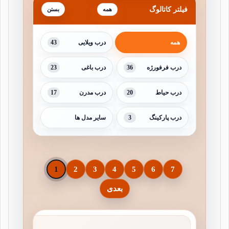
فیلتر کاتالوگ
همه
43
همه
درب ویلایی
23
36
درب فرفورژه
درب باغی
17
20
درب حیاط
درب مدرن
3
درب پارکینگ
سایر مدل ها
1
2
3
4
5
6
7
بعدی