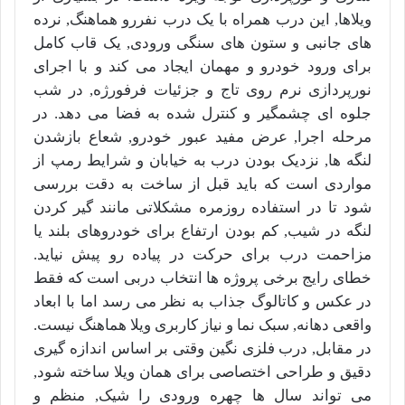
ویلاها, این درب همراه با یک درب نفررو هماهنگ, نرده
های جانبی و ستون های سنگی ورودی, یک قاب کامل
برای ورود خودرو و مهمان ایجاد می کند و با اجرای
نورپردازی نرم روی تاج و جزئیات فرفورژه, در شب
جلوه ای چشمگیر و کنترل شده به فضا می دهد. در
مرحله اجرا, عرض مفید عبور خودرو, شعاع بازشدن
لنگه ها, نزدیک بودن درب به خیابان و شرایط رمپ از
مواردی است که باید قبل از ساخت به دقت بررسی
شود تا در استفاده روزمره مشکلاتی مانند گیر کردن
لنگه در شیب, کم بودن ارتفاع برای خودروهای بلند یا
مزاحمت درب برای حرکت در پیاده رو پیش نیاید.
خطای رایج برخی پروژه ها انتخاب دربی است که فقط
در عکس و کاتالوگ جذاب به نظر می رسد اما با ابعاد
واقعی دهانه, سبک نما و نیاز کاربری ویلا هماهنگ نیست.
در مقابل, درب فلزی نگین وقتی بر اساس اندازه گیری
دقیق و طراحی اختصاصی برای همان ویلا ساخته شود,
می تواند سال ها چهره ورودی را شیک, منظم و