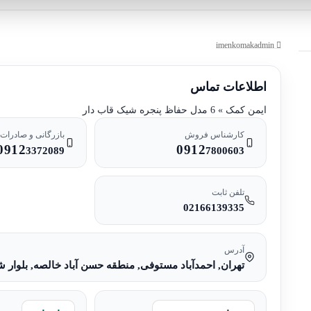
imenkomakadmin
اطلاعات تماس
ایمن کمک » 6 مدل حفاظ پنجره شیک قاب دار
کارشناس فروش
بازرگانی و صادرات
0912
0912
3372089
7800603
تلفن ثابت
02166139335
آدرس
تهران, احمدآباد مستوفی, منطقه حسن آباد خالصه, بلوار شهد