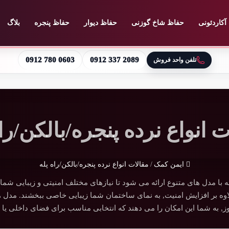
آکاردئونی
حفاظ شاخ گوزنی
حفاظ دیوار
حفاظ پنجره
بلاگ
0912 780 0603
0912 337 2089
تلفن واحد فروش
 انواع نرده پنجره/بالکن/را
ایمن کمک
/
مقالات انواع نرده پنجره/بالکن/راه پله
له با مدل های متنوع ارائه می شود تا نیازهای مختلف امنیتی و زیبایی شم
لاوه بر افزایش امنیت, به نمای ساختمان شما زیبایی خاصی ببخشند. مدل 
ز, به شما این امکان را می دهند که انتخابی مناسب برای فضای داخلی یا 