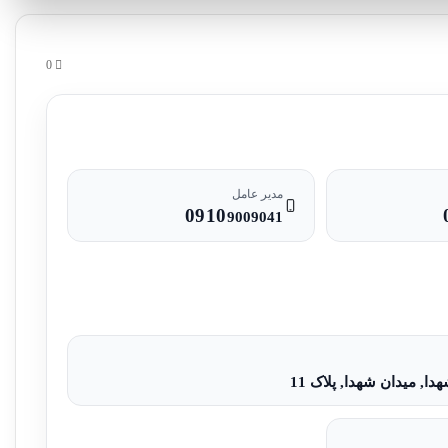
0
مدیر عامل
0910
9009041
ا, میدان شهدا, پلاک 11