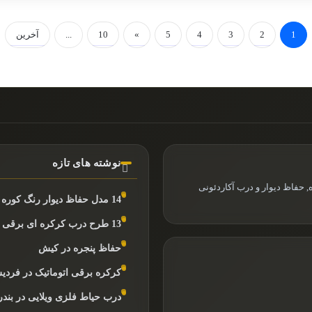
1
2
3
4
5
»
10
...
آخرین
نوشته های تازه
 حفاظ دیوار و درب آکاردئونی
14 مدل حفاظ دیوار رنگ کوره ای
13 طرح درب کرکره ای برقی مغازه
حفاظ پنجره در کیش
کرکره برقی اتوماتیک در فرد
درب حیاط فلزی ویلایی در بند