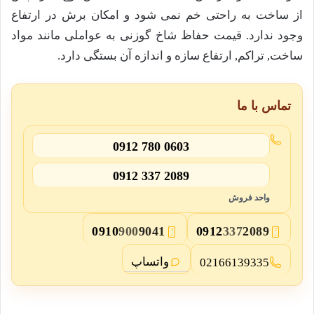
از ساخت به راحتی خم نمی شود و امکان برش در ارتفاع
وجود ندارد. قیمت حفاظ شاخ گوزنی به عواملی مانند مواد
ساخت, تراکم, ارتفاع سازه و اندازه آن بستگی دارد.
تماس با ما
0912 780 0603
0912 337 2089
واحد فروش
0910
900
9041
0912
337
2089
3
2
واتساپ
02166139335