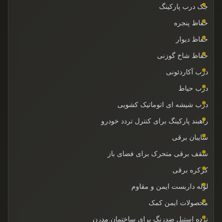
جک درب پارکینگ
حفاظ پنجره
حفاظ دیوار
حفاظ شاخ گوزنی
درب آکاردئونی
درب حیاط
درب شیشه ای اتوماتیک کشویی
راهبند پارکینگ برای کنترل تردد خودرو
سایبان برقی
سقف برقی متحرک برای فضای باز
کرکره برقی
لوله داربست ایمن و مقاوم
محصولات ایمن کمک
نرده استیل ضدزنگ برای ساختمان مدرن