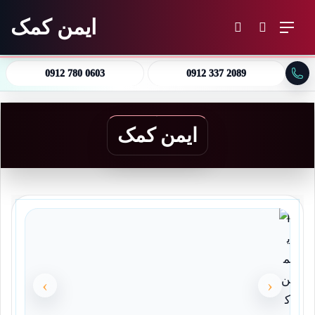
ایمن کمک
منو
جستجو برای
تغییر پوسته
0912 780 0603
0912 337 2089
ایمن کمک
›
‹