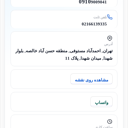
0910
9009041
تلفن ثابت
02166139335
آدرس
تهران, احمدآباد مستوفی, منطقه حسن آباد خالصه, بلوار
شهدا, میدان شهدا, پلاک 11
مشاهده روی نقشه
واتساپ
ساعت کاری