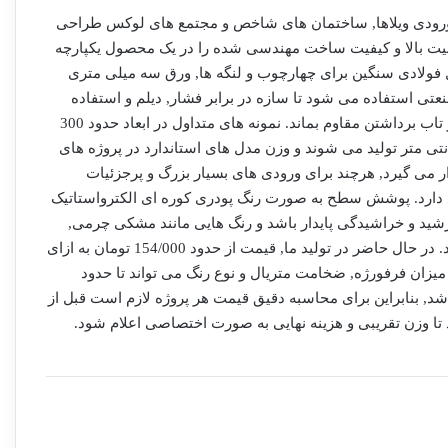
رودی ویلاها, ساختمان های شاخص و مجتمع های لوکس طراحی
ت بالا و کیفیت ساخت مهندسی شده را در یک محصول یکپارچه
فیل فولادی سنگین برای چهارچوب و لنگه ها, ورق سه میلی متری
خورده با CNC و جوشکاری CO2 صنعتی استفاده می شود تا سازه در برابر فشار, دیلم و استفاده
روزمره دوام کافی داشته باشد و در برابر تاب برداشتن مقاوم بماند. نمونه های متداول در ابعاد حدود 300
 متر عرض و ارتفاع 250 تا 320 سانتی متر تولید می شوند و وزن مدل های استاندارد در پروژه های
ه 250 تا 450 کیلوگرم قرار می گیرد, هرچند برای ورودی های بسیار بزرگ و پرجزئیات
ود دارد. پوشش سطح به صورت رنگ پودری کوره ای الکترواستاتیک
رشید و خراشیدگی پایدار باشد و رنگ هایی مانند مشکی چرمی,
طلایی یا ترکیبی را بتوان روی آن اجرا کرد. در حال حاضر در تولید ما, قیمت از حدود 154/000 تومان به ازای
یزان فرفورژه, ضخامت متریال و نوع رنگ می تواند تا حدود
غیر باشد, بنابراین برای محاسبه دقیق قیمت هر پروژه لازم است قبل از
ا وزن تقریبی و هزینه نهایی به صورت اختصاصی اعلام شود.