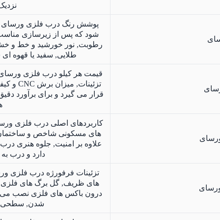
نزدیک به 1000 کیلو
پوشش رنگ درب فلزی ورسای به 
شود که پس از زیرسازی مناسب و 
سای
رطوبت, نور خورشید و خط و خش 
طلایی, سفید یا قهوه ا
قیمت هر کیلو درب فلزی ورسای د
تزئینات, میزان برش CNC و کیفیت رنگ معمولاً در بازه حدود
رسای
قرار می گیرد و برای برآورد دقی
ه
کاربردهای اصلی درب فلزی ورسا
های مسکونی شاخص و ساختمان ها
ورسای
علاوه بر امنیت, جلوه هنری درب
دارد و درب به
تزئینات فرفورژه درب فلزی ور
های ظریف, گل برگ های فلزی و
ورسای
درون باکس های فلزی نصب می شون
شدن, سطحی یک