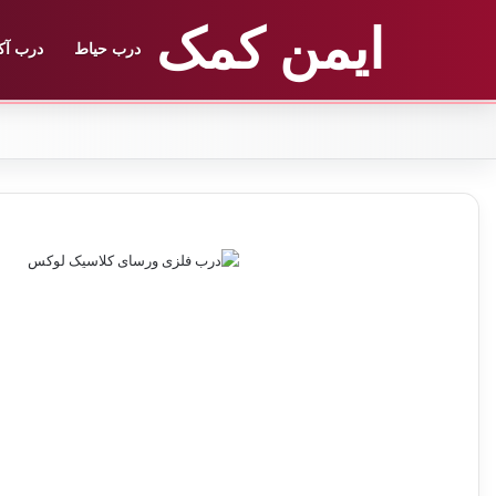
ایمن کمک
درب حیاط
درب آک