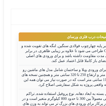
یحات درب فلزی ورسای
 پایه چهارچوب فولادی سنگین, لنگه های تقویت شده و
ورق سه میلی متری برش CNC طراحی می شود تا علاوه بر زیبایی ظاهری, در برابر
ی مدت مقاومت داشته باشد و برای ورودی های اصلی
ای باز کاملا قابل اعتماد عمل کند.
برای ورودی ویلا و ساختمان شامل مدل های ماشین رو
دو لنگه با عرض حدود 300 سانتی متر و ارتفاع 250 تا 320 سانتی متر و همچنین نسخه های
نفررو تک لنگه در عرض حدود 110 سانتی متر است که در صورت نیاز می توان همه این
انه واقعی پروژه به شکل سفارشی اصلاح کرد.
ته به ابعاد دهانه, نوع پروفیل استفاده شده, تراکم
تزئینات فرفورژه و لایه های تقویتی معمولاً بین 300 تا حدود 800 کیلوگرم متغیر است و در
 پرکار برای ورودی های بزرگ تر می تواند به وزن های