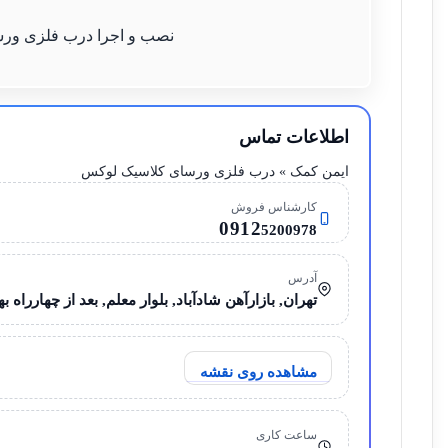
نصب و اجرا درب فلزی ور
اطلاعات تماس
ایمن کمک » درب فلزی ورسای کلاسیک لوکس
کارشناس فروش
0912
5200978
آدرس
تهران, بازارآهن شادآباد, بلوار معلم, بعد از چهارراه بهار,
مشاهده روی نقشه
ساعت کاری