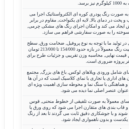
گرم نیز برسد.
صورت رنگ پودری کوره ای الکترواستاتیک اجرا می
پخت در دمای بالا, لایه ای یکنواخت, مقاوم در برابر
ایجاد می کند و امکان اجرای رنگ های مشکی چرمی,
ی سوخته را به صورت سفارشی فراهم می سازد.
ر تولید ما با توجه به نوع پروفیل, ضخامت ورق, سطح
154/000
 تا 
213/000 تومان
ق قیمت نهایی, محاسبه وزن تقریبی و جزئیات طرح برای
ر پروژه ضروری است.
ی شامل ورودی ویلاهای لوکس, باغ های بزرگ, مجتمع
ی اداری یا تجاری با نمای کلاسیک است که در آن ها
 و هماهنگی با سنگ نما و محوطه سازی اهمیت ویژه ای
 عنوان عنصر اصلی نما دیده می شود.
سای معمولاً به صورت تلفیقی از خطوط منحنی, قوس
 قاب بندی های متقارن اجرا می شود که روی ورق یا
د و با جوشکاری دقیق ثابت می گردند تا بعد از رنگ
دست و بدون ناهمواری ایجاد شود.