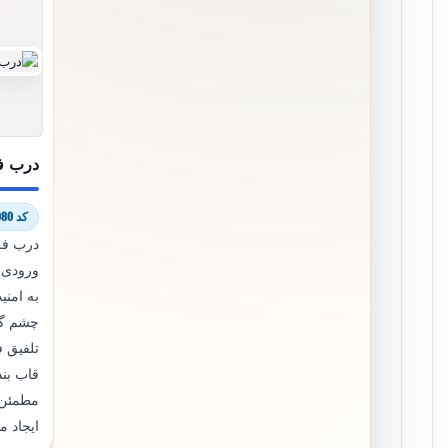
درب ف
کد 8805/7080
درب فل
ورودی و
به امنی
چشم گیر
تلفیق 
قاب بن
مطمئن 
ایجاد م