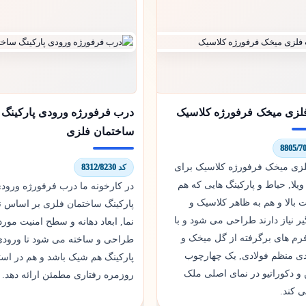
لزی میخک فرفورژه کلاسیک
درب فرفورژه ورودی پارکینگ
ساختمان فلزی
زی میخک فرفورژه کلاسیک برای
کد 8312/8230
یلا, حیاط و پارکینگ هایی که هم
در کارخونه ما درب فرفورژه ورود
ت بالا و هم به ظاهر کلاسیک و
پارکینگ ساختمان فلزی بر اساس 
 نیاز دارند طراحی می شود و با
نما, ابعاد دهانه و سطح امنیت مورد 
فرم های برگرفته از گل میخک و
طراحی و ساخته می شود تا ورودی
دی منظم فولادی, یک چهارچوب
پارکینگ هم شیک باشد و هم در است
و دکوراتیو در نمای اصلی ملک
روزمره رفتاری مطمئن ارائه دهد.
ی کند.