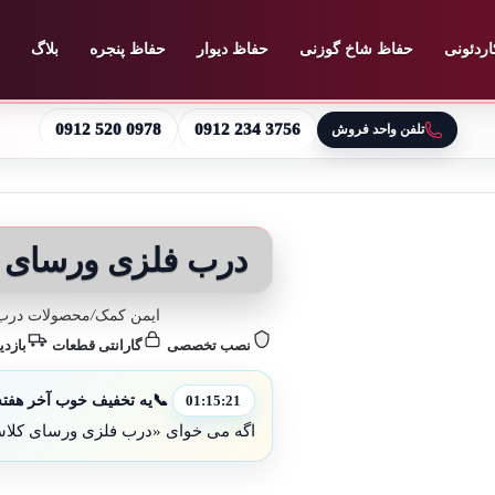
اردئونی
حفاظ شاخ گوزنی
حفاظ دیوار
حفاظ پنجره
بلاگ
0912 520 0978
0912 234 3756
تلفن واحد فروش
درب فلزی ورسای 
ایمن کمک
/
محصولات درب 
نصب تخصصی
گارانتی قطعات
بازدی
📞
یه تخفیف خوب آخر هفته
01:15:19
اگه می خوای «درب فلزی ورسای کلاسی