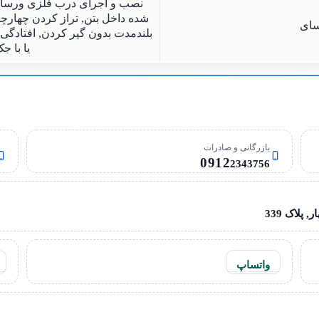
نصب و اجرای درب فلزی ورسای 
شده داخل بتن, تراز کردن چهارچو
سای
بلندمدت بدون گیر کردن, افتادگی 
یا با ج
بازرگانی و صادرات
0912
2343756
 پلاک 339
واتساپ