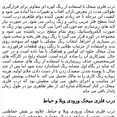
درب فلزی میخک با استفاده از رنگ کوره ای مقاوم, برای قرارگیری
طولانی مدت در معرض باران, آفتاب و تغییرات دما آماده می شود و
کیفیت این مرحله تا حد زیادی تعیین کننده دوام ظاهری درب است.
ابتدا سطح فلز چربی زدایی و زنگ زدایی می شود, در صورت نیاز
لایه های زیرسازی ضدخوردگی اجرا می گردد و سپس پودر رنگ به
صورت الکترواستاتیک روی تمام سطح درب پاشیده می شود و
مجموعه در کوره قرار می گیرد تا رنگ روی فلز پخته و سخت شود.
در بسیاری از اجراها, انتخاب رنگ مشکی یا قهوه ای سوخته روی
بدنه و استفاده از جزئیات طلایی یا رنگی روی قطعات فرفورژه, به
مدل میخک جلوه ای لوکس و هماهنگ با نما داده است و در عین
حال, تمیزکاری آن را ساده کرده است. اشتباه رایج در کارگاه های
غیرمتخصص, حذف زیرسازی یا استفاده از رنگ های ضعیف است
که شاید در نگاه اول مشابه رنگ استاندارد دیده شود اما پس از چند
سال, با پوسته شدن, سفیدک زدن یا از دست دادن جلای اولیه, هزینه
دوباره رنگ کاری را به مالک تحمیل می کند. با انتخاب پوشش کوره
ای مناسب و اجرای دقیق, می توان مطمئن بود که درب فلزی
میخک در کنار استحکام سازه ای, از نظر ظاهری نیز در طول زمان
پایدار باقی می ماند.
درب فلزی میخک ورودی ویلا و حیاط
درب فلزی میخک ورودی ویلا و حیاط, علاوه بر نقش حفاظتی,
نخستین تصویر از سلیقه و سبک معماری مجموعه را به مهمان و