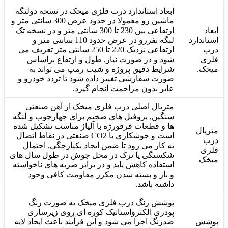
ابعاد استاندارد درب فلزی میخک در نسخه دولنگه
ماشین رو معمولا در حدود عرض 300 سانتی متر و
ابعاد
ارتفاعی بین 230 تا 300 سانتی متر و در نسخه تک
استاندارد
لنگه نفررو در عرض حدود 110 سانتی متر و
درب
ارتفاعی نزدیک 220 تا 250 سانتی متر تعریف می
فلزی
شود و در صورت نیاز, طول و ارتفاع براساس
میخک.
شرایط دقیق پروژه و شیب رمپ می تواند به
صورت سفارشی تغییر داده شود تا تردد خودرو و
عابر بدون مزاحمت انجام گیرد.
متریال اصلی درب فلزی میخک از آهن صنعتی
سنگین, پروفیل های ضخیم برای چهارچوب و لنگه
ها و قطعات فرفورژه با آلیاژ مناسب تشکیل شده
متریال
است و جوشکاری با CO2 صنعتی در نقاط اتصال
درب
به کار می رود تا ضمن ایجاد یکپارچگی, احتمال
فلزی
شکستگی یا ترک در محل جوش در طول سال های
میخک
استفاده کاهش یابد و در برابر ضربه های ناخواسته
و باز و بسته شدن مکرر مقاومت کافی وجود
داشته باشد.
پوشش رنگ درب فلزی میخک به صورت رنگ
پودری الکترواستاتیک کوره ای روی زیرسازی
پوشش
ضدزنگ اجرا می شود و این فرآیند باعث ایجاد لایه