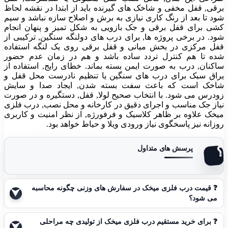
برقی, قفل مخفی و شاخک های گیرنده باید از ابتدا در نقشه لحاظ
شود تا بعد از رنگ کاری نیازی به برش و اصلاح سازه نباشد و سیم
کشی برای قفل برقی و جک بازویی به شکل تمیز و پنهان انجام
شود. در برخی پروژه ها, برای درب های دولنگه سنگین, ترکیبی از
قفل مرکزی در بخش میانی و قفل برقی روی یک لنگه استفاده
شده تا هم کنترل تردد ساده باشد و هم در زمان عدم حضور
ساکنان, درب به صورت ایمن بسته بماند. خطای رایج, استفاده از
یراق سبک برای درب های سنگین یا تنظیم نادرست محل قفل و
شاخک است که باعث سفت بسته شدن, ایجاد صدا و سایش
زودرس می شود. با انتخاب صحیح لولا, قفل, دستگیره و در صورت
نیاز جک مناسب و اجرای دقیق در کارخانه و محل نصب, درب فلزی
میخک علاوه بر ظاهر کلاسیک و فرفورژه, از نظر امنیت و کاربری
روزانه نیز پاسخگوی نیاز ورودی ویلا و حیاط خواهد بود.
❓
قیمت درب فلزی میخک در سفارش های وزنی چگونه محاسبه
می شود؟
❓
برای خرید مستقیم درب فلزی میخک از تولیدی چه مراحلی