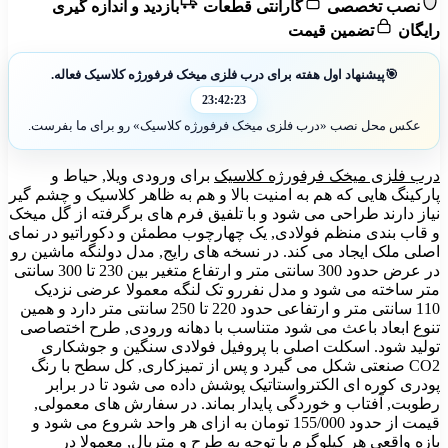
نصب تخصصی
گارانتی قطعات
بازدید و اندازه گیری
رایگان
تضمین قیمت
🎯
پیشنهاد اول هفته برای درب فلزی میخک فرفورژه کلاسیک فعاله.
23:42:21
عکس محل نصب «درب فلزی میخک فرفورژه کلاسیک» رو برای ما بفرست.
درب فلزی میخک فرفورژه کلاسیک
برای ورودی ویلا, حیاط و
پارکینگ هایی که هم به امنیت بالا و هم به ظاهر کلاسیک و چشم گیر
نیاز دارند طراحی می شود و با تلفیق فرم های برگرفته از گل میخک
و قاب بندی منظم فولادی, یک چهارچوب مطمئن و دکوراتیو در نمای
اصلی ملک ایجاد می کند. در نسخه های رایج, مدل دولنگه ماشین رو
در عرض حدود 300 سانتی متر و ارتفاع متغیر بین 230 تا 300 سانتی
متر ساخته می شود و مدل نفررو تک لنگه معمولا عرضی نزدیک
110 سانتی متر و ارتفاعی حدود 220 تا 250 سانتی متر دارد و همین
تنوع ابعاد باعث می شود متناسب با دهانه ورودی, طرح اختصاصی
تولید شود. اسکلت اصلی با پروفیل فولادی سنگین و جوشکاری
CO2 صنعتی شکل می گیرد و پس از تمیزکاری, کل سطح با رنگ
پودری کوره ای الکترواستاتیک پوشش داده می شود تا در برابر
رطوبت, آفتاب و خوردگی پایدار بماند. در سفارش های معمولی,
قیمت از حدود 155/000 تومان به ازای هر واحد شروع می شود و
بازه واقعی هر کیلوگرم با توجه به طرح و متریال, معمولا در