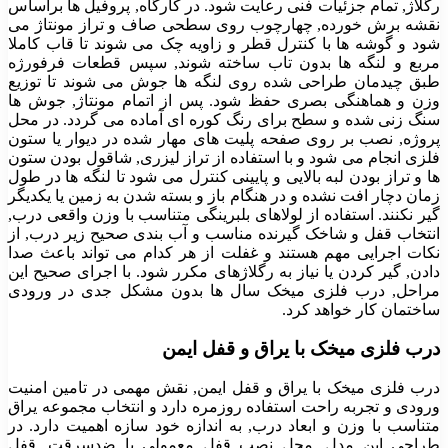
رگلاژ, تمام جزئیات فنی رعایت شود. در کارگاه, پروفیل ها براساس
نقشه برش خورده, چهارچوب روی سطحی صاف و تراز مونتاژ می
شود و گوشه ها با کنترل قطر و زاویه چک می شوند تا قاب کاملا
مربع و لنگه ها بدون تاب ساخته شوند, سپس قطعات فرفورژه
طبق چیدمان طراحی شده روی لنگه ها جوش می شوند تا توزیع
وزن و هماهنگی بصری حفظ شود. پس از اتمام مونتاژ, جوش ها
سنگ زنی شده و سطح برای رنگ کوره ای آماده می گردد. در محل
پروژه, نصب بر روی صفحه پلیت های مهار شده در دیوار یا ستون
فلزی انجام می شود و با استفاده از تراز لیزری, شاقول بودن ستون
ها و تراز بودن لبه بالایی و پایینی کنترل می شود تا لنگه ها در طول
زمان دچار افت نشده و در هنگام باز و بسته شدن به زمین یا یکدیگر
گیر نکنند. استفاده از لولاهای بلبرینگی متناسب با وزن واقعی درب,
انتخاب قفل و شاخک گیرنده مناسب و آب بندی صحیح زیر درب, از
نکات اجرایی مهم هستند و غفلت از هر کدام می تواند باعث صدا
دادن, گیر کردن یا نیاز به رگلاژهای مکرر شود. با اجرای صحیح این
مراحل, درب فلزی میخک سال ها بدون مشکل جدی در ورودی
ساختمان کار خواهد کرد.
درب فلزی میخک با یراق و قفل ایمن
درب فلزی میخک با یراق و قفل ایمن, نقش مهمی در تامین امنیت
ورودی و تجربه راحت استفاده روزمره دارد و انتخاب مجموعه یراق
متناسب با وزن و ابعاد درب, به اندازه خود سازه اهمیت دارد. در
طراحی این مدل, محل نصب قفل معمولی یا ضدسرقت, قفل