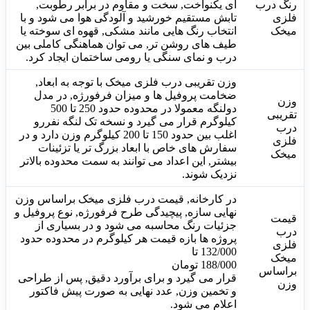
رنگ درب
ای یکنواخت, سخت و مقاوم در برابر رطوبت,
فلزی
تابش مستقیم خورشید و آلودگی هوا می شود و با
میخک
انتخاب رنگ هایی مانند مشکی, قهوه ای سوخته یا
طیف های روشن تر, می توان هماهنگی کاملی بین
درب و نمای سنگی یا رومی ساختمان ایجاد کرد.
وزن تقریبی درب فلزی میخک با توجه به ابعاد,
ضخامت پروفیل ها و میزان فرفورژه, در مدل
وزن
دولنگه معمولا در محدوده حدود 250 تا 500
تقریبی
کیلوگرم قرار می گیرد و نسخه تک لنگه نفررو
درب
اغلب بین حدود 150 تا 200 کیلوگرم وزن دارد و در
فلزی
سفارش های خاص با ابعاد بزرگ تر یا تزئینات
میخک
بیشتر, این اعداد می توانند به سمت محدوده بالاتر
نزدیک شوند.
در کارخانه, قیمت درب فلزی میخک براساس وزن
نهایی سازه, پیچیدگی طرح فرفورژه, نوع پروفیل و
قیمت
جزئیات رنگ محاسبه می شود و در بسیاری از
درب
پروژه ها بازه قیمت هر کیلوگرم در محدوده حدود
فلزی
132/000
 تا 
میخک
188/000 تومان
براساس
قرار می گیرد و برای برآورد دقیق, پس از طراحی
وزن
و تخمین وزن, عدد نهایی به صورت پیش فاکتور
اعلام می شود.