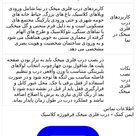
کاربردهای درب فلزی میخک در نما شامل ورودی
ویلاهای کلاسیک, باغ های بزرگ, حیاط خانه های
کاربردهای
حومه شهری و حتی ورودی پارکینگ مجتمع های
درب
مسکونی است و به دلیل فرم منحنی و گل میخکی,
فلزی
با نماهای سنگی, نئوکلاسیک و طرح های الهام
میخک در
گرفته از معماری سنتی به خوبی هماهنگ می شود
نما
و به ورودی ساختمان شخصیت و هویت بصری
مشخصی می دهد.
در نصب درب فلزی میخک باید به تراز بودن صفحه
پلیت ها, شاقول بودن چهارچوب, انتخاب لولاهای
نکات
بلبرینگی متناسب با وزن واقعی درب و تنظیم
نصب
فاصله مناسب بین لنگه ها توجه شود و در صورت
درب
استفاده از قفل برقی یا جک, محل عبور کابل و
فلزی
قرارگیری قفل باید از قبل در نقشه دیده شود تا
میخک
بعد از رنگ کاری نیازی به برش یا اصلاح اضافه
نباشد و عملکرد درب در طول زمان پایدار بماند.
اطلاعات تماس
ایمن کمک » درب فلزی میخک فرفورژه کلاسیک