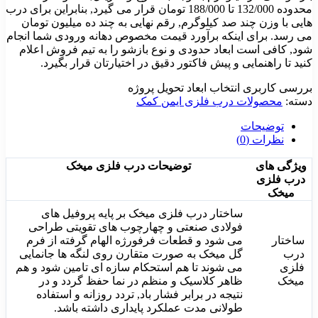
محدوده 132/000 تا 188/000 تومان قرار می گیرد, بنابراین برای درب
هایی با وزن چند صد کیلوگرم, رقم نهایی به چند ده میلیون تومان
می رسد. برای اینکه برآورد قیمت مخصوص دهانه ورودی شما انجام
شود, کافی است ابعاد حدودی و نوع بازشو را به تیم فروش اعلام
کنید تا راهنمایی و پیش فاکتور دقیق در اختیارتان قرار بگیرد.
بررسی کاربری
انتخاب ابعاد
تحویل پروژه
دسته:
محصولات درب فلزی ایمن کمک
توضیحات
نظرات (0)
ویژگی های
توضیحات درب فلزی میخک
درب فلزی
میخک
ساختار درب فلزی میخک بر پایه پروفیل های
فولادی صنعتی و چهارچوب های تقویتی طراحی
ساختار
می شود و قطعات فرفورژه الهام گرفته از فرم
درب
گل میخک به صورت متقارن روی لنگه ها جانمایی
فلزی
می شوند تا هم استحکام سازه ای تامین شود و هم
میخک
ظاهر کلاسیک و منظم در نما حفظ گردد و در
نتیجه در برابر فشار باد, تردد روزانه و استفاده
طولانی مدت عملکرد پایداری داشته باشد.