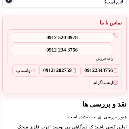
لازم است؟
تماس با ما
0912 520 0978
0912 234 3756
واحد فروش
0912
120
2759
0912
234
3756
واتساپ
3
2
اینستاگرام
نقد و بررسی ها
هنوز بررسی ای ثبت نشده است.
اولین کسی باشید که دیدگاهی می نویسد “درب فلزی میخک