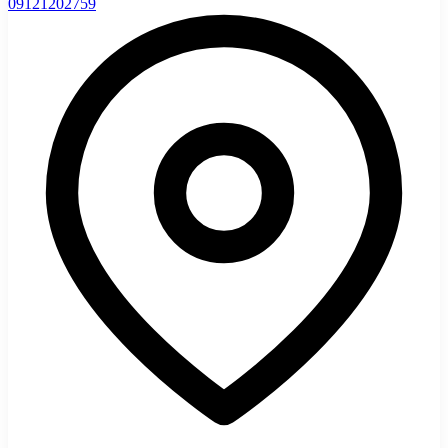
0912
1202759