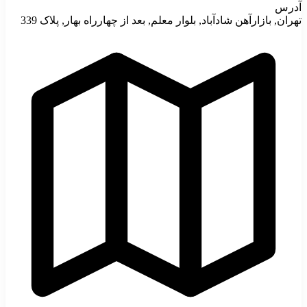
آدرس
تهران, بازارآهن شادآباد, بلوار معلم, بعد از چهارراه بهار, پلاک 339