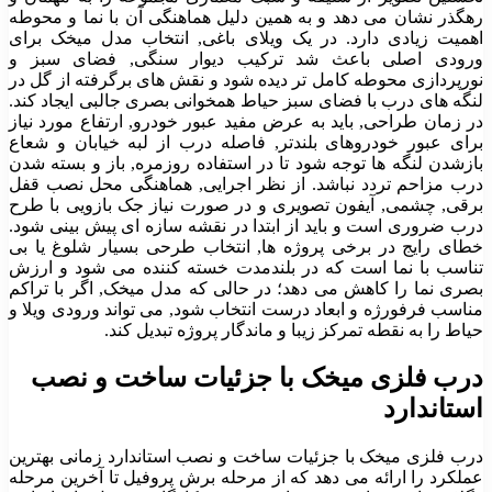
رهگذر نشان می دهد و به همین دلیل هماهنگی آن با نما و محوطه
اهمیت زیادی دارد. در یک ویلای باغی, انتخاب مدل میخک برای
ورودی اصلی باعث شد ترکیب دیوار سنگی, فضای سبز و
نورپردازی محوطه کامل تر دیده شود و نقش های برگرفته از گل در
لنگه های درب با فضای سبز حیاط همخوانی بصری جالبی ایجاد کند.
در زمان طراحی, باید به عرض مفید عبور خودرو, ارتفاع مورد نیاز
برای عبور خودروهای بلندتر, فاصله درب از لبه خیابان و شعاع
بازشدن لنگه ها توجه شود تا در استفاده روزمره, باز و بسته شدن
درب مزاحم تردد نباشد. از نظر اجرایی, هماهنگی محل نصب قفل
برقی, چشمی, آیفون تصویری و در صورت نیاز جک بازویی با طرح
درب ضروری است و باید از ابتدا در نقشه سازه ای پیش بینی شود.
خطای رایج در برخی پروژه ها, انتخاب طرحی بسیار شلوغ یا بی
تناسب با نما است که در بلندمدت خسته کننده می شود و ارزش
بصری نما را کاهش می دهد؛ در حالی که مدل میخک, اگر با تراکم
مناسب فرفورژه و ابعاد درست انتخاب شود, می تواند ورودی ویلا و
حیاط را به نقطه تمرکز زیبا و ماندگار پروژه تبدیل کند.
درب فلزی میخک با جزئیات ساخت و نصب
استاندارد
درب فلزی میخک با جزئیات ساخت و نصب استاندارد زمانی بهترین
عملکرد را ارائه می دهد که از مرحله برش پروفیل تا آخرین مرحله