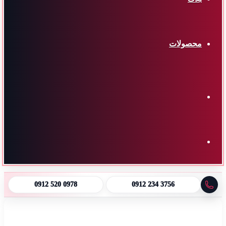
محصولات
تغییر
پوسته
جستجو
0912 520 0978
0912 234 3756
برای