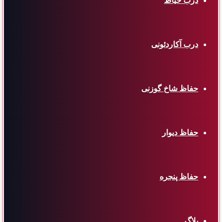
درب حیاط
درب آکاردئونی
حفاظ شاخ گوزنی
حفاظ دیوار
حفاظ پنجره
بلاگ