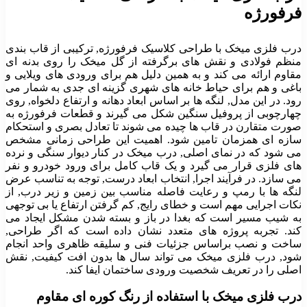
فرفورژه
درب فلزی میخک با طراحی کلاسیک فرفورژه, ترکیبی از قاب بندی
منظم فولادی و نقش های برگرفته از گل میخک را روی بدنه ای
مقاوم ارائه می کند و به همین دلیل هم برای ورودی های ویلایی و
باغی و هم برای حیاط خانه های شهری گزینه ای جدی به شمار می
رود. در این مدل, لنگه ها بر اساس ابعاد دهانه و ارتفاع دلخواه, روی
چهارچوبی از پروفیل سنگین شکل می گیرند و قطعات فرفورژه به
صورت متقارن در قاب ها چیده می شوند تا تعادل بصری و استحکام
سازه ای همزمان تامین شود. اهمیت این طراحی زمانی مشخص
می شود که در نمای اصلی, درب میخک در کنار دیوار سنگی و نرده
های فلزی قرار می گیرد و یک قاب کامل برای ورود خودرو و نفر
می سازد. در فرآیند اجرا, انتخاب ابعاد درست, توجه به تناسب عرض
لنگه ها با رمپ و رعایت فاصله مناسب بین زمین و زیر درب, از
نکات اجرایی مهم است و خطای رایج, کم گرفتن ارتفاع یا بی توجهی
به شیب مسیر است که بغدا در باز و بسته شدن مشکل ایجاد می
کند. تجربه پروژه های متعدد نشان داده است که اگر طراحی,
ساخت و نصب براساس جزئیات فنی و سلیقه ظاهری واحد انجام
شود, درب فلزی میخک می تواند سال ها بدون افت کیفیت, نقش
اصلی را در تعریف شخصیت ورودی ساختمان ایفا کند.
درب فلزی میخک با استفاده از رنگ کوره ای مقاوم