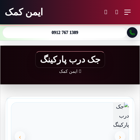
ایمن کمک
منو
جستجو برای
تغییر پوسته
0912 767 1389
جک درب پارکینگ
ایمن کمک
›
‹