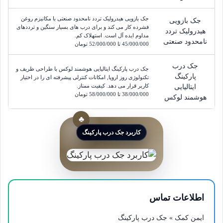
جک بازویی هیدرولیک تردد نامحدود صنعتی با مکانیزم روغن
جک بازویی
فشرده کار می کند و برای درب های بسیار سنگین و ترددهای
هیدرولیک تردد
مداوم ایده آل است. استهلاک کم.
نامحدود صنعتی
45/000/000
 تا 
52/000/000
تومان
جک درب
جک درب پارکینگ ایتالیایی هوشمند لوکس با طراحی ظریف و
پارکینگ
تکنولوژی روز اروپا, امکانات کنترلی پیشرفته ای را در اختیار
کاربر قرار می دهد. کیفیت ممتاز.
ایتالیایی
38/000/000
 تا 
58/000/000
تومان
هوشمند لوکس
کاربرد جک درب پارکینگ
اطلاعات تماس
ایمن کمک » جک درب پارکینگ