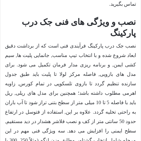
تماس بگیرید.
نصب و ویژگی های فنی جک درب
پارکینگ
نصب جک درب پارکینگ فرآیندی فنی است که از برداشت دقیق
ابعاد شروع شده و با انتخاب تیپ مناسب, جانمایی پلیت ها, سیم
کشی ایمن, و برنامه ریزی مدار فرمان تکمیل می شود. برای
مدل های بازویی, فاصله مرکز لولا تا پلیت باید طبق جدول
سازنده تنظیم گردد تا بازوی تلسکوپی در تمام کورس, زاویه
اهرمی مطلوب داشته باشد؛ همچنین برای مدل های ریلی, ریل
باید با فاصله 5 تا 10 میلی متر از سطح بتنی تراز شود تا آب باران
به راحتی تخلیه گردد. علاوه بر این, استفاده از فتوسل در ارتفاع
حدود 50 سانتی متر از کف و نصب فلاشر هشدار در دید مستقیم,
سطح ایمنی را افزایش می دهد. سه ویژگی فنی مهم در این
مرحله شامل انتخاب گشتاور مطابق وزن لنگه (مثلاً 250, 300 یا