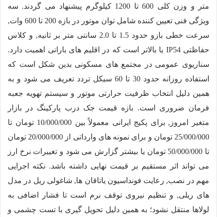
متر و وزن کلی 600 تا 1200 کیلوگرم پیشنهاد می گردند. سه
ویژگی فنی تعیین کننده شامل توان موتور در بازه 200 تا 600 وات,
سرعت خطی بازو حدود 1.5 تا 2.0 سانتی متر بر ثانیه, و کلاس
حفاظتی IP54 یا بالاتر است که در اقلیم های بارانی اهمیت دارد.
سناریوی عمومی در مجتمع های مسکونی بدین شکل است که
استفاده روزانه حدود 30 تا 60 سیکل تردد تعریف می شود و به
همین دلیل انتخاب ظرفیت حرارتی موتور و سیستم تهویه جعبه
فرمان ضروری است. بازه قیمت جک درب پارکینگ در بازار
متغیر امروز, برای پکیج ایرانی معمولاً بین
10/000/000
تومان تا
25/000/000
تومان و برای نمونه های وارداتی از
20/000/000
تومان
تا
50/000/000
تومان یا بیشتر گزارش می شود و تغییرات نرخ ارز
می تواند اثر مستقیم بر قیمت نهایی داشته باشد. نکته اجرایی
مهم در نصب, رعایت فونداسیون یاتاقان ها, شاغولی ریل در مدل
های ریلی, و تنظیم نیروی توقف نرم است تا فشار اضافی به
لولاها منتقل نشود؛ به همین دلیل تحویل گیری با تست چشمی و