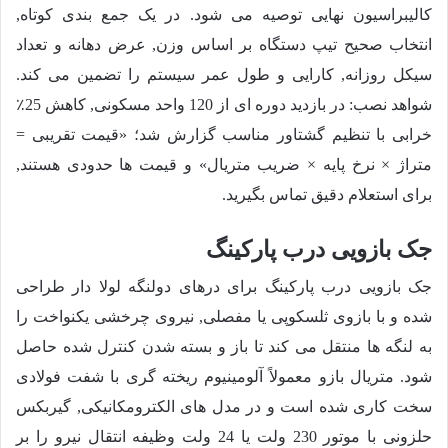
کالیبراسیون نهایی توصیه می شود. در یک جمع بندی کوتاه,
انتخاب صحیح تیپ دستگاه بر اساس وزن, عرض دهانه و تعداد
سیکل روزانه, کارایی و طول عمر سیستم را تضمین می کند.
شواهد نصب: در بازدید دوره ای از 120 واحد مسکونی, کاهش 25٪
خرابی با تنظیم گشتاور مناسب گزارش شد؛ «قیمت تقریبی =
متراژ × نرخ پایه × ضریب متریال» و قیمت ها حدودی هستند,
برای استعلام دقیق تماس بگیرید.
جک بازویی درب پارکینگ
جک بازویی درب پارکینگ برای درهای دولنگه لولا دار طراحی
شده و با بازوی ثلسکوپی یا مفصلی, نیروی چرخشی یکنواخت را
به لنگه ها منتقل می کند تا باز و بسته شدن کنترل شده حاصل
شود. متریال بازو معمولاً آلومینیوم ریخته گری با شفت فولادی
سخت کاری شده است و در مدل های الکترومکانیکی, گیربکس
حلزونی با موتور 230 ولت یا 24 ولت وظیفه انتقال نیرو را بر