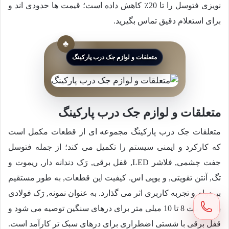
نویزی فتوسل را تا 20٪ کاهش داده است؛ قیمت ها حدودی اند و
برای استعلام دقیق تماس بگیرید.
متعلقات و لوازم جک درب پارکینگ
متعلقات و لوازم جک درب پارکینگ
متعلقات جک درب پارکینگ مجموعه ای از قطعات مکمل است
که کارکرد و ایمنی سیستم را تکمیل می کند؛ از جمله فتوسل
جفت چشمی, فلاشر LED, قفل برقی, رَک دندانه دار, ریموت و
تگ, آنتن تقویتی, و یوپی اس. کیفیت این قطعات, به طور مستقیم
بر دوام و تجربه کاربری اثر می گذارد. به عنوان نمونه, رَک فولادی
با ضخامت 8 تا 10 میلی متر برای درهای سنگین توصیه می شود و
قفل برقی با شستی اضطراری برای درهای سبک تر کارآمد است.