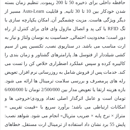
حافظه داخلی برای ذخیره 50 تا 200 ریموت, تنظیم زمان بسته
شدن خودکار بین 10 تا 30 ثانیه, و قابلیت Auto-Learn مسیر از
دیگر ویژگی هاست. مزیت چشمگیر آن, امکان یکپارچه سازی با
تگ RFID یا کی پد و اتصال ماژول وای فای برای کنترل از راه
دور است؛ محدودیت احتمالی, حساسیت به نوسان ولتاژ و نیاز به
ارت مناسب می باشد. در سناریوی نصب, تکنسین پس از سیم
کشی شیلددار از فتوسل ها, پارامترهای گشتاور و زمان بندی را
کالیبره کرده و سپس عملکرد اضطراری خلاص کن را تست می
کند. خدمات پس از فروش شامل به روزرسانی نرم افزار, تعویض
رله های پرمصرف و بررسی سلامت ترمینال ها ارائه می شود.
بازه هزینه ارتقا یا تعویض مدار بین
2/500/000
تومان تا
6/000/000
تومان است و عامل اثرگذار اصلی تعداد ورودی/خروجی ها و
امکانات ارتباطی می باشد؛ برآورد سریع با «قیمت تقریبی =
متراژ × نرخ پایه × ضریب متریال» انجام می شود. شواهد نصب:
پایش 55 برد نشان داد استفاده از ترمینال ارت مستقل, خطاهای