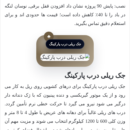
نصب: پایش 90 پروژه نشان داد افزودن قفل برقی, نوسان لنگه
در باد را تا 40٪ کاهش داده است؛ قیمت ها حدودی اند و برای
استعلام دقیق تماس بگیرید.
جک ریلی درب پارکینگ
جک ریلی درب پارکینگ
جک ریلی درب پارکینگ برای درهای کشویی روی ریل به کار می
رود و از یک موتور گیربکسی و دنده پینیون که با رَک دندانه دار
درگیر می شود نیرو می گیرد تا حرکت خطی نرم تأمین گردد.
درب های ریلی غالباً برای دهانه های عریض با طول 4 تا 8 متر و
وزن کلی 600 تا 1200 کیلوگرم انتخاب می شوند و مزیت مهم آن
ها, مقاومت بهتر در برابر بادهای شدید و اشغال فضای کمتر در