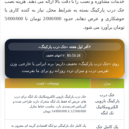
خدمات مشاوره و نصب را با دقت بالا ارائه می دهند. هزینه نصب
جک درب پارکینگ بسته به شرایط محل, نیاز به کنده کاری یا
جوشکاری و عرض دهانه, حدود
2/000/000
تومان تا
5/000/000
تومان برآورد می شود.
⚡
آفر اول هفته «جک درب پارکینگ»
05:53:23
تا انتهای تخفیف
روی «جک درب پارکینگ» تخفیف داریم؛ برند ایرانی یا خارجی, وزن
تقریبی درب و میزان تردد روزانه رو برای ما بفرست.
مدل
توضیحات + قیمت
جک درب
جک درب پارکینگ بازویی الکترومکانیک تک لنگه برای درب
پارکینگ بازویی
های عریض که فقط یک لنگه متحرک دارند طراحی شده و
گیربکس قدرتمندی دارد. مناسب حیاط منازل.
الکترومکانیک
12/500/000
 تا 
14/800/000
تومان
تک لنگه
پک کامل جک پارکینگی دو لنگه اقتصادی گزینه ای مقرون به
پک کامل جک