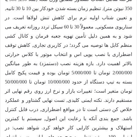
350 نیوتن متر), تنظیم زمان بسته شدن خودکار بین 10 تا 30 ثانیه,
و تعیین شتاب اولیه نرم برای کاهش تنش لولاها است. در
سناریوی مسکونی, معمولاً 30 تا 60 سیکل تردد روزانه تعریف می
شود و به همین دلیل تأمین تهویه جعبه فرمان و کانال کشی
منظم کابل ها توصیه می گردد؛ در کاربری تجاری, کاهش توقف
اضطراری با نصب یوپی اس و انتخاب موتور با کلاس حرارتی
بالاتر اهمیت دارد. بازه هزینه نصب (دستمزد) به طور میانگین
2/000/000
تومان تا
5/000/000
تومان بوده و قیمت پکیج کامل
بسته به تیپ دستگاه از حدود
10/000/000
تومان تا
50/000/000
تومان متغیر است؛ تغییرات بازار و نرخ ارز روی رقم نهایی اثر
مستقیم دارند. نکته ایمنی کلیدی, تست نهایی گشتاور و عملکرد
خلاص کن دستی است تا در مواقع اضطراری, درب قابل کنترل
باشد. جمع بندی آنکه با رعایت این اصول, سیستم با کمترین
استهلاک و بیشترین کارایی کار خواهد کرد. شواهد نصب: در
ارزیابی 100 پروژه, تنظیم صحیح حد های پایانی, ضربه انتهای