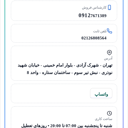
کارشناس فروش
0912
7671389
تلفن ثابت
02126808564
آدرس
تهران - شهرک آزادی - بلوار امام خمینی - خیابان شهید
نوذری - نبش تیر سوم - ساختمان ستاره - واحد 8
واتساپ
ساعت کاری
شنبه تا پنجشنبه بین 07:00 تا 20:00 • روزهای تعطیل