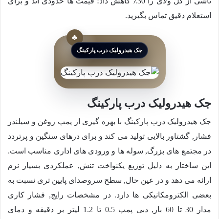
ناشی از گل ولای را 30٪ کاهش داد؛ قیمت ها حدودی اند و برای
استعلام دقیق تماس بگیرید.
جک هیدرولیک درب پارکینگ
جک هیدرولیک درب پارکینگ
جک هیدرولیک درب پارکینگ با بهره گیری از پمپ روغن و سیلندر
فشار, گشتاور بالایی تولید می کند و برای درهای سنگین و پرتردد
در مجتمع های بزرگ, سوله ها و ورودی های اداری مناسب است.
این ساختار به دلیل توزیع یکنواخت تنش, عملکردی بسیار نرم
ارائه می دهد و در عین حال, سطح سروصدای پایین تری نسبت به
بعضی الکترومکانیکی ها دارد. در مشخصات رایج, فشار کاری
مدار 30 تا 60 بار, دبی پمپ 0.5 تا 1.2 لیتر بر دقیقه و دمای