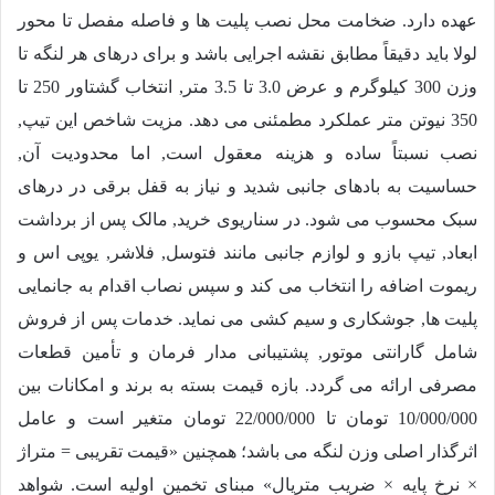
عهده دارد. ضخامت محل نصب پلیت ها و فاصله مفصل تا محور
لولا باید دقیقاً مطابق نقشه اجرایی باشد و برای درهای هر لنگه تا
وزن 300 کیلوگرم و عرض 3.0 تا 3.5 متر, انتخاب گشتاور 250 تا
350 نیوتن متر عملکرد مطمئنی می دهد. مزیت شاخص این تیپ,
نصب نسبتاً ساده و هزینه معقول است, اما محدودیت آن,
حساسیت به بادهای جانبی شدید و نیاز به قفل برقی در درهای
سبک محسوب می شود. در سناریوی خرید, مالک پس از برداشت
ابعاد, تیپ بازو و لوازم جانبی مانند فتوسل, فلاشر, یوپی اس و
ریموت اضافه را انتخاب می کند و سپس نصاب اقدام به جانمایی
پلیت ها, جوشکاری و سیم کشی می نماید. خدمات پس از فروش
شامل گارانتی موتور, پشتیبانی مدار فرمان و تأمین قطعات
مصرفی ارائه می گردد. بازه قیمت بسته به برند و امکانات بین
10/000/000
تومان تا
22/000/000
تومان متغیر است و عامل
اثرگذار اصلی وزن لنگه می باشد؛ همچنین «قیمت تقریبی = متراژ
× نرخ پایه × ضریب متریال» مبنای تخمین اولیه است. شواهد