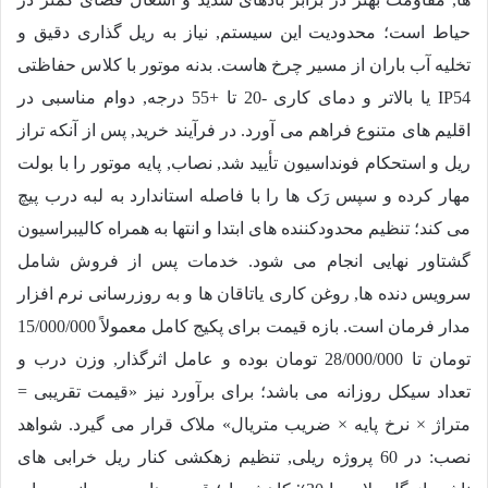
حیاط است؛ محدودیت این سیستم, نیاز به ریل گذاری دقیق و
تخلیه آب باران از مسیر چرخ هاست. بدنه موتور با کلاس حفاظتی
IP54 یا بالاتر و دمای کاری -20 تا +55 درجه, دوام مناسبی در
اقلیم های متنوع فراهم می آورد. در فرآیند خرید, پس از آنکه تراز
ریل و استحکام فونداسیون تأیید شد, نصاب, پایه موتور را با بولت
مهار کرده و سپس رَک ها را با فاصله استاندارد به لبه درب پیچ
می کند؛ تنظیم محدودکننده های ابتدا و انتها به همراه کالیبراسیون
گشتاور نهایی انجام می شود. خدمات پس از فروش شامل
سرویس دنده ها, روغن کاری یاتاقان ها و به روزرسانی نرم افزار
مدار فرمان است. بازه قیمت برای پکیج کامل معمولاً
15/000/000
تومان تا
28/000/000
تومان بوده و عامل اثرگذار, وزن درب و
تعداد سیکل روزانه می باشد؛ برای برآورد نیز «قیمت تقریبی =
متراژ × نرخ پایه × ضریب متریال» ملاک قرار می گیرد. شواهد
نصب: در 60 پروژه ریلی, تنظیم زهکشی کنار ریل خرابی های