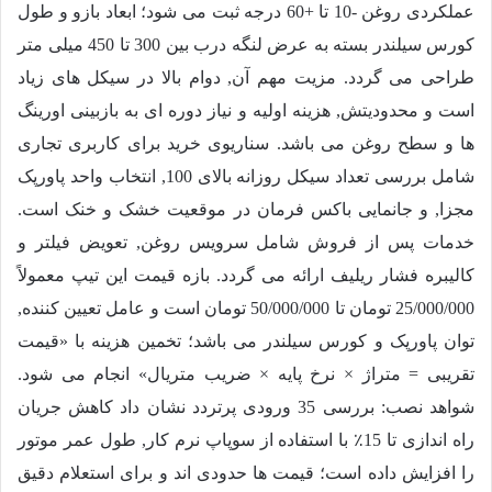
عملکردی روغن -10 تا +60 درجه ثبت می شود؛ ابعاد بازو و طول
کورس سیلندر بسته به عرض لنگه درب بین 300 تا 450 میلی متر
طراحی می گردد. مزیت مهم آن, دوام بالا در سیکل های زیاد
است و محدودیتش, هزینه اولیه و نیاز دوره ای به بازبینی اورینگ
ها و سطح روغن می باشد. سناریوی خرید برای کاربری تجاری
شامل بررسی تعداد سیکل روزانه بالای 100, انتخاب واحد پاورپک
مجزا, و جانمایی باکس فرمان در موقعیت خشک و خنک است.
خدمات پس از فروش شامل سرویس روغن, تعویض فیلتر و
کالیبره فشار ریلیف ارائه می گردد. بازه قیمت این تیپ معمولاً
25/000/000
تومان تا
50/000/000
تومان است و عامل تعیین کننده,
توان پاورپک و کورس سیلندر می باشد؛ تخمین هزینه با «قیمت
تقریبی = متراژ × نرخ پایه × ضریب متریال» انجام می شود.
شواهد نصب: بررسی 35 ورودی پرتردد نشان داد کاهش جریان
راه اندازی تا 15٪ با استفاده از سوپاپ نرم کار, طول عمر موتور
را افزایش داده است؛ قیمت ها حدودی اند و برای استعلام دقیق