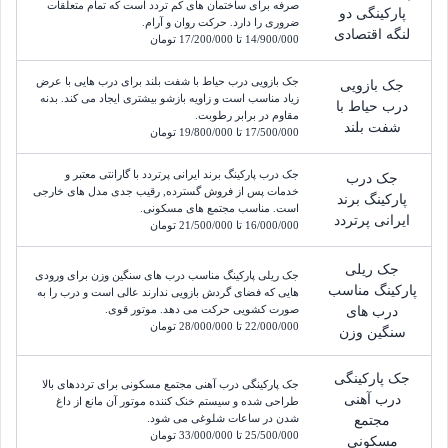
صرفه برای ساختمان های کم تردد است که تمام متعلقات
پارکینگی دو
ضروری را دارد. حرکت روان و آرام.
لنگه اقتصادی
14/900/000
 تا 
17/200/000
تومان
جک بازویی درب حیاط با شفت بلند برای درب هایی با عرض
جک بازویی
زیاد مناسب است و زاویه بازشو بیشتری ایجاد می کند. بدنه
درب حیاط با
مقاوم در برابر رطوبت.
شفت بلند
17/500/000
 تا 
19/800/000
تومان
جک درب پارکینگ برند ایرانی پرتردد با گارانتی معتبر و
جک درب
خدمات پس از فروش گسترده, رقیب جدی مدل های خارجی
پارکینگ برند
است. مناسب مجتمع های مسکونی.
ایرانی پرتردد
16/000/000
 تا 
21/500/000
تومان
جک ریلی
جک ریلی پارکینگ مناسب درب های سنگین وزن برای ورودی
پارکینگ مناسب
هایی که فضای گردش بازویی ندارند عالی است و درب را به
صورت کشویی حرکت می دهد. موتور قوی.
درب های
22/000/000
 تا 
28/000/000
تومان
سنگین وزن
جک پارکینگی
جک پارکینگی درب آهنی مجتمع مسکونی برای ترددهای بالا
درب آهنی
طراحی شده و سیستم خنک کننده موتور آن مانع از داغ
شدن در ساعات شلوغی می شود.
مجتمع
25/500/000
 تا 
33/000/000
تومان
مسکونی