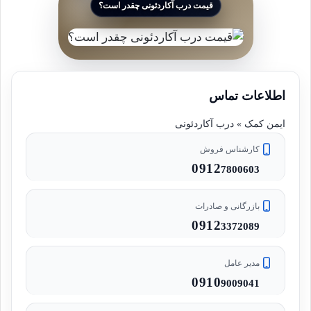
قیمت درب آکاردئونی چقدر است؟
اطلاعات تماس
ایمن کمک » درب آکاردئونی
کارشناس فروش
0912
7800603
بازرگانی و صادرات
0912
3372089
مدیر عامل
0910
9009041