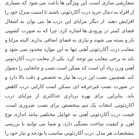
سفارشی سازی است. این ویژگی ها باعث می شود که بسیاری
از افراد به دنبال خرید درب آکاردئونی باشند تا امنیت منزل خود را
افزایش دهند. از دیگر مزایای این درب ها می توان به اشغال
فضای کمتر در ورودی ها اشاره کرد, چرا که به صورت کشویی
باز و بسته می شوند و نیازی به فضای اضافی ندارند. البته مزایا و
معایب درب آکاردئونی آهنی تنها به این موارد محدود نمی شود و
باید به برخی معایب نیز توجه کرد. یکی از معایب درب آکاردئونی
آهنی وزن زیاد آن است که ممکن است نصب و جابجایی را دشوار
کند. همچنین, نصب این درب ها نیاز به تخصص و دقت بالا دارد و
در صورت نصب غیرحرفه ای, ممکن است کارایی درب کاهش
یابد. بنابراین, برای بهره برداری حداکثری از مزایای درب
آکاردئونی, انتخاب یک تیم متخصص برای نصب ضروری است.
قیمت درب آکاردئونی آهنی به عوامل مختلفی مانند اندازه, نوع
آهن, و کیفیت ساخت بستگی دارد, و شما می توانید با بررسی
مشخصات هر مدل, درب آکاردئونی مناسب با بودجه و نیاز خود را