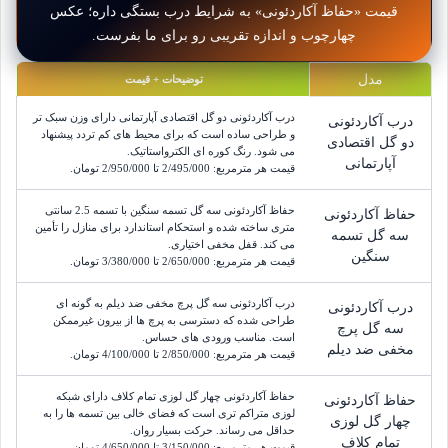
قیمت «حفاظ آکاردئونی» به شرایط درب بستگی داره؛ عکس
چهارچوب و اندازه تقریبی رو برای ما بفرست.
مدل
توضیحات + قیمت
درب آکاردئونی دو گل اقتصادی آپارتمانی دارای وزن سبک تر
درب آکاردئونی
و طراحی ساده است که برای محیط های کم تردد پیشنهاد
دو گل اقتصادی
می شود. رنگ کوره ای الکترواستاتیک.
آپارتمانی
قیمت هر مترمربع:
2/495/000
 تا 
2/950/000
تومان
.
حفاظ آکاردئونی سه گل تسمه سنگین با تسمه 2.5 سانتی
حفاظ آکاردئونی
متری ساخته شده و استحکام استاندارد برای منازل را تأمین
سه گل تسمه
می کند. قفل مخفی اختیاری.
سنگین
قیمت هر مترمربع:
2/650/000
 تا 
3/380/000
تومان
.
درب آکاردئونی سه گل پرچ مخفی ضد دیلم به گونه ای
درب آکاردئونی
طراحی شده که دسترسی به پرچ ها از بیرون غیرممکن
سه گل پرچ
است. مناسب ورودی های حساس.
مخفی ضد دیلم
قیمت هر مترمربع:
2/850/000
 تا 
4/100/000
تومان
.
حفاظ آکاردئونی چهار گل لوزی تمام کلاف دارای شبکه
حفاظ آکاردئونی
لوزی متراکم تری است که فضای خالی بین تسمه ها را به
چهار گل لوزی
حداقل می رساند. حرکت بسیار روان.
تمام کلاف
قیمت هر مترمربع:
3/150/000
 تا 
4/650/000
تومان
.