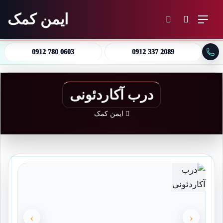
ایمن کمک
منو
جستجو برای
تغییر پوسته
0912 780 0603
0912 337 2089
درب آکاردئونی
ایمن کمک
›
‹