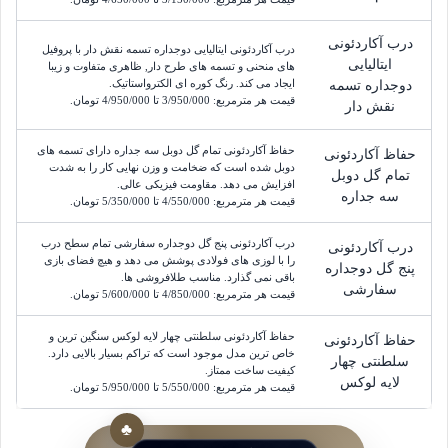
درب آکاردئونی
درب آکاردئونی ایتالیایی دوجداره تسمه نقش دار با پروفیل
ایتالیایی
های منحنی و تسمه های طرح دار, ظاهری متفاوت و زیبا
ایجاد می کند. رنگ کوره ای الکترواستاتیک.
دوجداره تسمه
قیمت هر مترمربع:
3/950/000
 تا 
4/950/000
تومان
.
نقش دار
حفاظ آکاردئونی تمام گل دوبل سه جداره دارای تسمه های
حفاظ آکاردئونی
دوبل شده است که ضخامت و وزن نهایی کار را به شدت
تمام گل دوبل
افزایش می دهد. مقاومت فیزیکی عالی.
سه جداره
قیمت هر مترمربع:
4/550/000
 تا 
5/350/000
تومان
.
درب آکاردئونی پنج گل دوجداره سفارشی تمام سطح درب
درب آکاردئونی
را با لوزی های فولادی پوشش می دهد و هیچ فضای بازی
پنج گل دوجداره
باقی نمی گذارد. مناسب طلافروشی ها.
سفارشی
قیمت هر مترمربع:
4/850/000
 تا 
5/600/000
تومان
.
حفاظ آکاردئونی سلطنتی چهار لایه لوکس سنگین ترین و
حفاظ آکاردئونی
خاص ترین مدل موجود است که تراکم بسیار بالایی دارد.
سلطنتی چهار
کیفیت ساخت ممتاز.
لایه لوکس
قیمت هر مترمربع:
5/550/000
 تا 
5/950/000
تومان
.