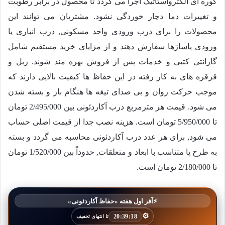
کوره ای الکترواستاتیک اجرا می گردد تا محصول در برابر رطوبت
و تغییرات دما دچار خوردگی نشود. مشتریان می توانند این
محصولات را برای درب ورودی واحد مسکونی, درب انباری یا
ورودی پاساژها سفارش دهند و از مزایای خرید مستقیم شامل
گارانتی کتبی و خدمات پس از فروش بهره مند شوند. ریل و
قرقره های به کار رفته در این حفاظ ها کیفیت بالایی دارند که
موجب حرکت روان و بی صدای تیغه ها هنگام باز و بسته شدن
می شود. قیمت هر مترمربع درب آکاردئونی بین
2/495/000
تومان
تا
5/950/000
تومان است. هزینه نصب جدا از قیمت اصلی حساب
می شود, برای هر عدد درب آکاردئونی محاسبه می گردد و بسته
به طرح یا متناسب با ابعاد و متعلقات, حدوداً بین
1/520/000
تومان
تا
2/180/000
تومان است.
⚡
آفر اول هفته «حفاظ آکاردئونی»
⚙️
20:39:16
تا انتهای تخفیف