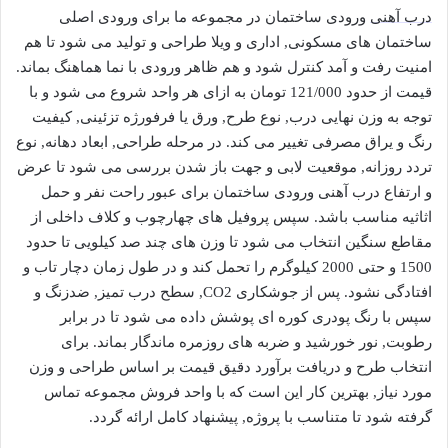
درب آهنی
ورودی ساختمان در مجموعه ما برای ورودی اصلی
ساختمان های مسکونی, اداری و ویلا طراحی و تولید می شود تا هم
امنیت رفت و آمد کنترل شود و هم ظاهر ورودی با نما هماهنگ بماند.
قیمت از حدود 121/000 تومان به ازای هر واحد شروع می شود و با
توجه به وزن نهایی درب, نوع طرح, ورق یا فرفورژه تزئینی, کیفیت
رنگ و یراق مصرفی تغییر می کند. در مرحله طراحی, ابعاد دهانه, نوع
تردد روزانه, موقعیت لابی و جهت باز شدن بررسی می شود تا عرض
و ارتفاع درب آهنی ورودی ساختمان برای عبور راحت نفر و حمل
اثاثیه مناسب باشد. سپس پروفیل های چهارچوب و کلاف داخلی از
مقاطع سنگین انتخاب می شود تا وزن های چند صد کیلویی تا حدود
1500 و حتی 2000 کیلوگرم را تحمل کند و در طول زمان دچار تاب و
افتادگی نشود. پس از جوشکاری CO2, سطح درب تمیز, ضدزنگ و
سپس با رنگ پودری کوره ای پوشش داده می شود تا در برابر
رطوبت, نور خورشید و ضربه های روزمره ماندگار بماند. برای
انتخاب طرح و دریافت برآورد دقیق قیمت بر اساس طراحی و وزن
مورد نیاز, بهترین کار این است که با واحد فروش مجموعه تماس
گرفته شود تا متناسب با پروژه, پیشنهاد کامل ارائه گردد.