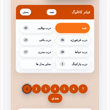
فیلتر کاتالوگ
همه
43
همه
درب ویلایی
23
36
درب فرفورژه
درب باغی
17
20
درب حیاط
درب مدرن
3
درب پارکینگ
سایر مدل ها
1
2
3
4
5
6
7
بعدی