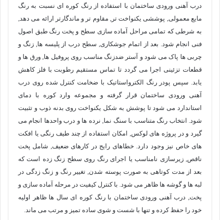
درب آهنی ورودی ساختمان با استفاده از رنگ کوره ای نسبت به رنگ
مایع معمولی, پوششی یکنواخت تر, مقاوم تر و ماندگارتر ارائه می دهد,
به شرطی که تمامی مراحل آماده سازی سطح و پخت رنگ طبق اصول
فنی انجام شود. بعد از اتمام جوشکاری, سطح درب از پلیسه ها, زنگ و
چربی ها پاک می شود و آستر ضدزنگ مناسب روی پروفیل ها, ورق ها و
قطعات تزئینی اجرا می گردد تا تماس مستقیم رطوبت با فلز کاهش
یابد. سپس پودر رنگ الکترواستاتیک با ضخامت کنترل شده روی درب
آهنی ورودی ساختمان قرار گرفته و مجموعه وارد کوره با دمای
استاندارد می شود تا پوشش به شکل یکنواخت روی بدنه ذوب و تثبیت
شود. انتخاب رنگ متناسب با سنگ نما, نرده ها و درب واحدها انجام می
گیرد و در پروژه های لوکس, امکان استفاده از چند طیف رنگی یا افکت
های خاص نیز وجود دارد. خطاهای رایج در کارهای ضعیف, شامل پخت
ناقص, زیرسازی نامناسب یا اجرای رنگ روی سطح زنگ زده است که
بعد از مدت کوتاهی به صورت پوسته شدن, تغییر رنگ و زنگ زدگی در
لبه ها و گوشه ها ظاهر می شود. با کنترل کیفیت در مرحله آماده سازی و
پخت, درب آهنی ورودی ساختمان با رنگ کوره ای سال ها ظاهر اولیه
خود را حفظ کرده و تنها با شست و شوی ساده تمیز و مرتب می ماند.