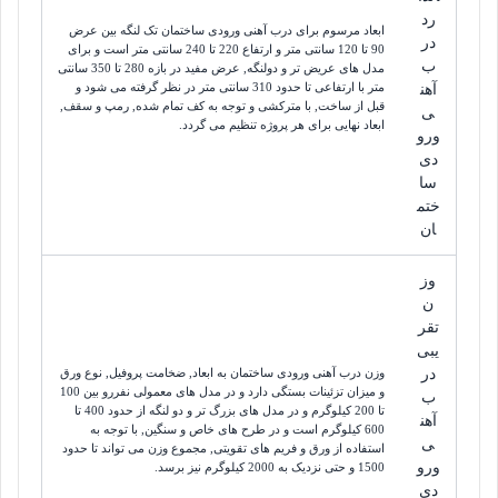
رد
ابعاد مرسوم برای درب آهنی ورودی ساختمان تک لنگه بین عرض
در
90 تا 120 سانتی متر و ارتفاع 220 تا 240 سانتی متر است و برای
ب
مدل های عریض تر و دولنگه, عرض مفید در بازه 280 تا 350 سانتی
متر با ارتفاعی تا حدود 310 سانتی متر در نظر گرفته می شود و
آهن
قبل از ساخت, با مترکشی و توجه به کف تمام شده, رمپ و سقف,
ی
ابعاد نهایی برای هر پروژه تنظیم می گردد.
ورو
دی
سا
ختم
ان
وز
ن
تقر
یبی
در
وزن درب آهنی ورودی ساختمان به ابعاد, ضخامت پروفیل, نوع ورق
و میزان تزئینات بستگی دارد و در مدل های معمولی نفررو بین 100
ب
تا 200 کیلوگرم و در مدل های بزرگ تر و دو لنگه از حدود 400 تا
آهن
600 کیلوگرم است و در طرح های خاص و سنگین, با توجه به
ی
استفاده از ورق و فریم های تقویتی, مجموع وزن می تواند تا حدود
ورو
1500 و حتی نزدیک به 2000 کیلوگرم نیز برسد.
دی