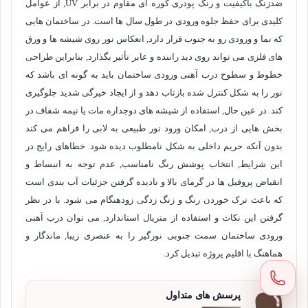
ضدزنگ باکیفیت و رنگ پودری کوره ای مقاوم در برابر UV, از عوامل
کلیدی برای حفظ جلوه ورودی در طول سال ها است. در ساختمان هایی
که نما و ورودی رو به جنوب قرار دارد, انعکاس نور روی شیشه ها و ورق
های فلزی می تواند روی دید راننده و عابر تأثیر بگذارد, بنابراین طراحی
خطوط و سطوح درب آهنی ورودی ساختمان باید به گونه ای باشد که
نور را به شکل کنترل شده بازتاب دهد و از ایجاد خیرگی شدید جلوگیری
کند. در عین حال, استفاده از شیشه های دوجداره مات یا نیمه شفاف در
بخش هایی از درب, امکان ورود نور طبیعی به لابی را فراهم می کند
بدون آنکه حریم داخلی به شکل نامطلوب دیده شود. خطاهای رایج در
این شرایط, انتخاب پوشش رنگ نامناسب, عدم توجه به انبساط و
انقباض پروفیل ها در گرمای بالا و نادیده گرفتن جزئیات آب بندی است
که باعث ترک خوردن رنگ و زنگ زدگی زودهنگام می شود. با در نظر
گرفتن این نکات و استفاده از متریال استاندارد, می توان درب آهنی
ورودی ساختمان سمت جنوبی نورگیر را به عنصری زیبا, ماندگار و
هماهنگ با اقلیم پروژه تبدیل کرد.