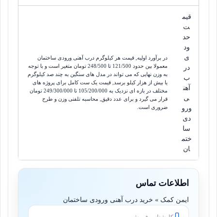
قیم
ت
حد
ود
ی
در برآورد اولیه, قیمت هر کیلوگرم درب آهنی ورودی ساختمان
معمولا بین حدود
121/500
 تا 
248/500 تومان
متغیر است و با توجه
در
به وزن نهایی که می تواند در مدل های سنگین به چند صد کیلوگرم
ب
یا بیش از هزار کیلو برسد, قیمت یک ست کامل برای پروژه های
آهن
مختلف در بازه ای نزدیک به
105/200/000
 تا 
249/300/000
تومان
ی
قرار می گیرد و برای عدد دقیق, محاسبه تلفنی وزن و طرح
ضروری است.
ورو
دی
سا
ختم
ان
اطلاعات تماس
ایمن کمک » خرید درب آهنی ورودی ساختمان
کارشناس فروش