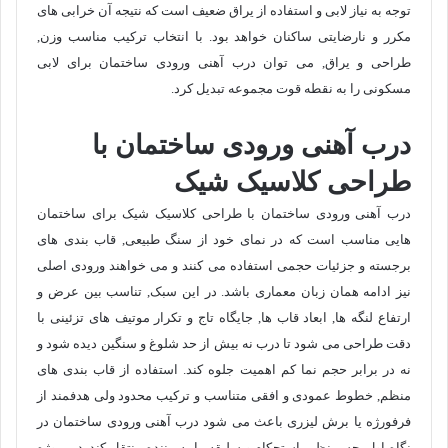
توجه به نیاز لابی و استفاده از یراق ضعیف است که نتیجه آن خرابی های
مکرر و نارضایتی ساکنان خواهد بود. با انتخاب ترکیب مناسب وزن,
طراحی و یراق, می توان درب آهنی ورودی ساختمان برای لابی
مسکونی را به نقطه قوت مجموعه تبدیل کرد.
درب آهنی ورودی ساختمان با
طراحی کلاسیک شیک
درب آهنی ورودی ساختمان با طراحی کلاسیک شیک برای ساختمان
هایی مناسب است که در نمای خود از سنگ طبیعی, قاب بندی های
برجسته و جزئیات حجمی استفاده می کنند و می خواهند ورودی اصلی
نیز ادامه همان زبان معماری باشد. در این سبک, تناسب بین عرض و
ارتفاع لنگه ها, ابعاد قاب ها, جایگاه تاج و تکرار موتیف های تزئینی با
دقت طراحی می شود تا درب نه بیش از حد شلوغ و سنگین دیده شود و
نه در برابر حجم نما کم اهمیت جلوه کند. استفاده از قاب بندی های
منظم, خطوط عمودی و افقی متناسب و ترکیب محدود ولی هدفمند از
فرفورژه یا برش لیزری باعث می شود درب آهنی ورودی ساختمان در
نگاه اول, حس نظم, استحکام و سلیقه را به بیننده منتقل کند. در پروژه