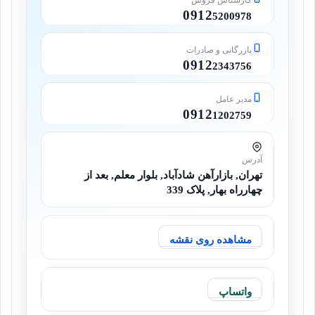
0912
5200978
بازرگانی و صادرات
0912
2343756
مدیر عامل
0912
1202759
آدرس
تهران, بازارآهن شادآباد, بلوار معلم, بعد از
چهارراه بهار, پلاک 339
مشاهده روی نقشه
واتساپ