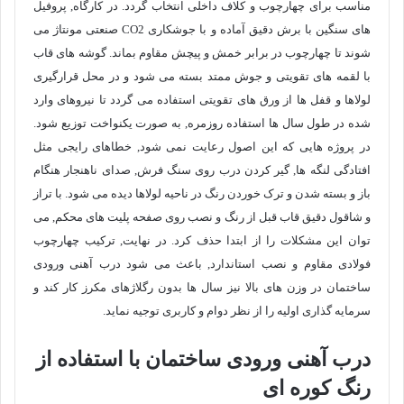
مناسب برای چهارچوب و کلاف داخلی انتخاب گردد. در کارگاه, پروفیل
های سنگین با برش دقیق آماده و با جوشکاری CO2 صنعتی مونتاژ می
شوند تا چهارچوب در برابر خمش و پیچش مقاوم بماند. گوشه های قاب
با لقمه های تقویتی و جوش ممتد بسته می شود و در محل قرارگیری
لولاها و قفل ها از ورق های تقویتی استفاده می گردد تا نیروهای وارد
شده در طول سال ها استفاده روزمره, به صورت یکنواخت توزیع شود.
در پروژه هایی که این اصول رعایت نمی شود, خطاهای رایجی مثل
افتادگی لنگه ها, گیر کردن درب روی سنگ فرش, صدای ناهنجار هنگام
باز و بسته شدن و ترک خوردن رنگ در ناحیه لولاها دیده می شود. با تراز
و شاقول دقیق قاب قبل از رنگ و نصب روی صفحه پلیت های محکم, می
توان این مشکلات را از ابتدا حذف کرد. در نهایت, ترکیب چهارچوب
فولادی مقاوم و نصب استاندارد, باعث می شود درب آهنی ورودی
ساختمان در وزن های بالا نیز سال ها بدون رگلاژهای مکرز کار کند و
سرمایه گذاری اولیه را از نظر دوام و کاربری توجیه نماید.
درب آهنی ورودی ساختمان با استفاده از
رنگ کوره ای