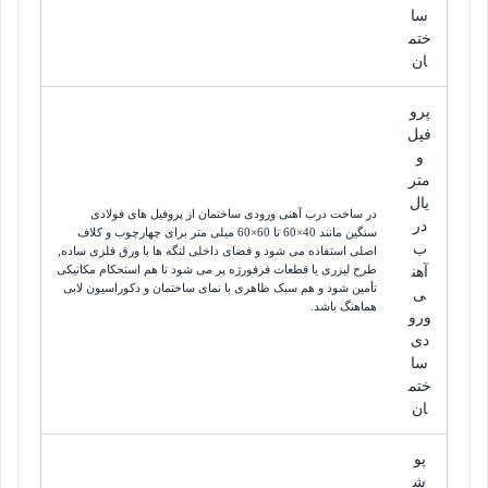
سا
ختم
ان
پرو
فیل
و
متر
یال
در ساخت درب آهنی ورودی ساختمان از پروفیل های فولادی
در
سنگین مانند 40×60 تا 60×60 میلی متر برای چهارچوب و کلاف
ب
اصلی استفاده می شود و فضای داخلی لنگه ها با ورق فلزی ساده,
طرح لیزری یا قطعات فرفورژه پر می شود تا هم استحکام مکانیکی
آهن
تأمین شود و هم سبک ظاهری با نمای ساختمان و دکوراسیون لابی
ی
هماهنگ باشد.
ورو
دی
سا
ختم
ان
پو
ش