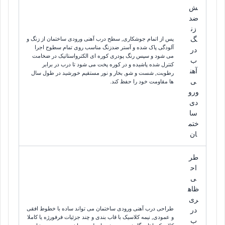
ش
ضد
زن
گ
پس از اتمام جوشکاری, سطح درب آهنی ورودی ساختمان از زنگ و
آلودگی پاک شده و آستر ضدزنگ مناسب روی تمام سطوح اجرا
در
می شود و سپس رنگ پودری کوره ای الکترواستاتیک در ضخامت
ب
کنترل شده پاشیده و در کوره پخت می شود تا درب در برابر
آهن
رطوبت, شست و شو, بخار و نور مستقیم خورشید در طول سال
ی
ها مقاومت خود را حفظ کند.
ورو
دی
سا
ختم
ان
طر
اح
ی
ظاه
ری
طراحی درب آهنی ورودی ساختمان می تواند ساده با خطوط افقی
در
و عمودی, نیمه کلاسیک با قاب بندی و چند جزئیات فرفورژه یا کاملا
ب