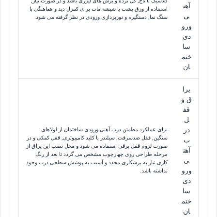
کلاسیک با تاج, گل نرده و برش های لیزری باشد و در صورت نیاز,
آهن
استفاده از ورق پشت یا شیشه مات برای کنترل دید و هماهنگی با
ی
سنگ نما, دستگیره و نورپردازی ورودی در نظر گرفته می شود.
ورو
دی
سا
ختم
ان
یرا
ق و
قف
ل
در
برای عملکرد مطمئن درب آهنی ورودی ساختمان از لولاهای
سنگین, قفل ضدسرقت, سیلندر با کلید کامپیوتری, قفل کمکی و در
ب
صورت لزوم قفل برقی استفاده می شود و محل نصب این یراق از
آهن
مرحله طراحی روی چهارچوب مشخص می گردد تا بعد از رنگ
ی
کاری نیاز به برشکاری مجدد و آسیب به پوشش سطحی درب وجود
ورو
نداشته باشد.
دی
سا
ختم
ان