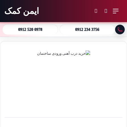
ایمن کمک
منو
جستجو برای
تغییر پوسته
0912 520 0978
0912 234 3756