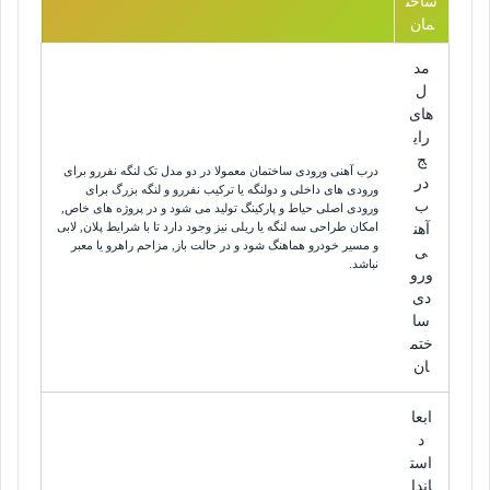
ساخت
مان
مد
ل
های
رای
ج
درب آهنی ورودی ساختمان معمولا در دو مدل تک لنگه نفررو برای
در
ورودی های داخلی و دولنگه یا ترکیب نفررو و لنگه بزرگ برای
ب
ورودی اصلی حیاط و پارکینگ تولید می شود و در پروژه های خاص,
امکان طراحی سه لنگه یا ریلی نیز وجود دارد تا با شرایط پلان, لابی
آهن
و مسیر خودرو هماهنگ شود و در حالت باز, مزاحم راهرو یا معبر
ی
نباشد.
ورو
دی
سا
ختم
ان
ابعا
د
است
اندا