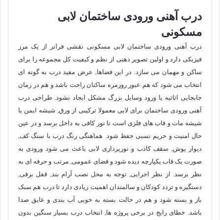
درب آهنی ورودی ساختمان لابی
مسکونی
درب آهنی ورودی ساختمان لابی مسکونی نقشی فراتر از یک مرز
فیزیکی دارد و اولین تصویر ذهنی از نظم و کیفیت کل مجموعه را برای
ساکن و مهمان می سازد. در این فضاها, عرض مفید درب به گونه ای
انتخاب می شود که هم عبور روزمره ساکنان راحت باشد و هم در زمان
جابجایی اثاثیه یا ورود وسایل بزرگ مشکل ایجاد نشود. طراحی درب
آهنی ورودی ساختمان برای لابی معمولا ترکیبی از ورق, شیشه ایمن یا
شیشه مات و قاب های فلزی است تا نور کافی به داخل برسد و در عین
حال امنیت و حریم نسبی حفظ شود. هماهنگی رنگ درب با سنگ کف,
دیوار پوش, سقف کاذب و نورپردازی لابی باعث می شود ورودی به
صورت یک قاب یکپارچه دیده شود و فضای عمومی, مرتب و حرفه ای به
نظر برسد. از نظر اجرایی, توجه به محل نصب آرام بند, قفل برقی,
دستگیره و تردد کودکان و سالمندان اهمیت زیادی دارد تا درب هم سبک
باز و بسته شود و هم در حالت بسته به خوبی آب بندی و عایق صدا
باشد. خطای رایج در برخی پروژه ها, انتخاب درب بسیار سنگین بدون