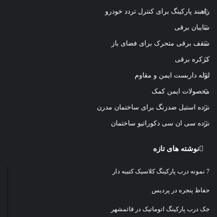
راهبند پارکینگ برای کنترل تردد خودرو
سایبان برقی
سقف برقی متحرک برای فضای باز
کرکره برقی
لوله داربست ایمن و مقاوم
محصولات ایمن کمک
نرده استیل ضدزنگ برای ساختمان مدرن
نرده سی ان سی دکوراتیو ساختمان
نوشته های تازه
7 نمونه درب پارکینگ کلاسیک کتیبه دار
حفاظ پنجره در پردیس
جک درب پارکینگ اتوماتیک در قائمشهر