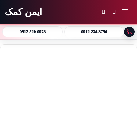
ایمن کمک
منو
جستجو برای
تغییر پوسته
0912 520 0978
0912 234 3756