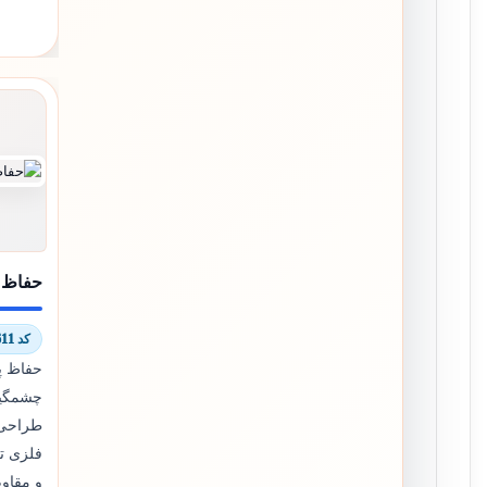
حفاظ پ
کد 8117/8611
حفاظ پ
چشمگیر 
طراحی 
فلزی تز
و مقاوم