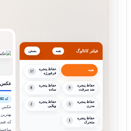
فیلتر کاتالوگ
همه
حفاظ پنجره
همه
17
فرفورژه
عکس م
حفاظ پنجره
حفاظ پنجره
8
9
ضد سرقت
ساده
کد 6029/7202
حفاظ پنجره
حفاظ پنجره
2
3
مدرن
ویلایی
عکس مد
بهترین 
حفاظ پنجره
1
که قصد 
متحرک
ساختمان