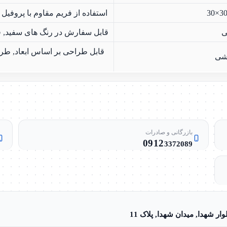
استفاده از فریم مقاوم با پروفیل 30×30 میلی متر برای استحکام بالا و حفظ فرم متقارن.
ی
قابل سفارش در رنگ های سفید, قه
قابل طراحی بر اساس ابعاد, طر
رشی
بازرگانی و صادرات
0912
3372089
ر شهدا, میدان شهدا, پلاک 11