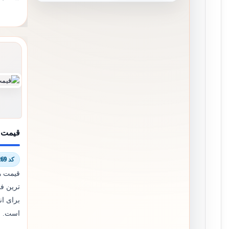
قیمت ه
کد 6700/7269
قیمت هر
ترین فا
برای ا
است.