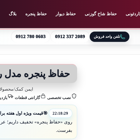
اردئونی
حفاظ شاخ گوزنی
حفاظ دیوار
حفاظ پنجره
بلاگ
0912 780 0603
0912 337 2089
تلفن واحد فروش
حفاظ پنجره مدل 
ایمن کمک
/
محصولات
نصب تخصصی
گارانتی قطعات
بازدی
🎯
قیمت ویژه اول هفته برا
22:18:27
روی «حفاظ پنجره» تخفیف داریم؛ عرض 
بفرست.