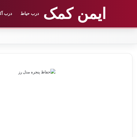
ایمن کمک
درب حیاط
درب آک