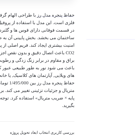
حفاظ پنجره مدل رز
با طراحی الهام گرف
در قسمت فوقانی دارای قوس ها و گلنرده
ساختمان می بخشد. بخش پایینی آن به ص
CO2 باعث اتصال دقیق و بدون نقص ا
براق و مقاوم در برابر زنگ زدگی و رطوبت
باعث می شود نور به طور طبیعی عبور ک
های ویلایی, آپارتمان های کلاسیک, یا خ
حفاظ پنجره مدل رز بین
1/495/000
تومان
متریال و جزئیات تزئینی تغییر می کند. ب
پایه × ضریب متریال» استفاده کرد. توجه 
بگیرید.
بررسی کاربری
انتخاب ابعاد
تحویل پروژه