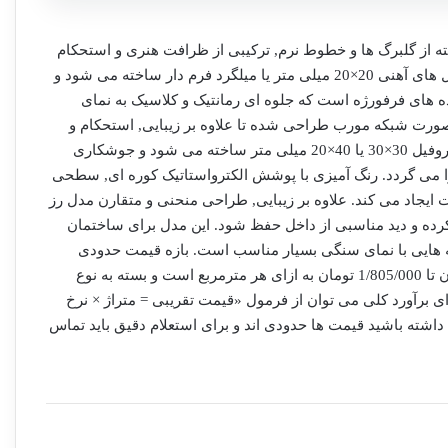
ته از گلبرگ ها و خطوط نرم, ترکیبی از ظرافت هنری و استحکام
فلزی است. این مدل با استفاده از پروفیل های آهنی 20×20 میلی متر یا میلگرد فرم دار ساخته می شود و
 های فرفورژه است که جلوه ای رمانتیک و کلاسیک به نمای
ورت شبکه مورب طراحی شده تا علاوه بر زیبایی, استحکام و
امنیت بیشتری ایجاد کند. فریم اصلی از پروفیل 30×30 یا 40×20 میلی متر ساخته می شود و جوشکاری
جزا می گردد. رنگ آمیزی با پوشش الکترواستاتیک کوره ای, سطحی
 ایجاد می کند. علاوه بر زیبایی, طراحی منحنی و متقارن مدل رز
رده و دید مناسبی از داخل حفظ شود. این مدل برای ساختمان
انه هایی با نمای سنگی بسیار مناسب است. بازه قیمت حدودی
 تا
1/805/000
تومان به ازای هر مترمربع است و بسته به نوع
رای برآورد کلی می توان از فرمول «قیمت تقریبی = متراژ × نرخ
داشته باشید قیمت ها حدودی اند و برای استعلام دقیق باید تماس