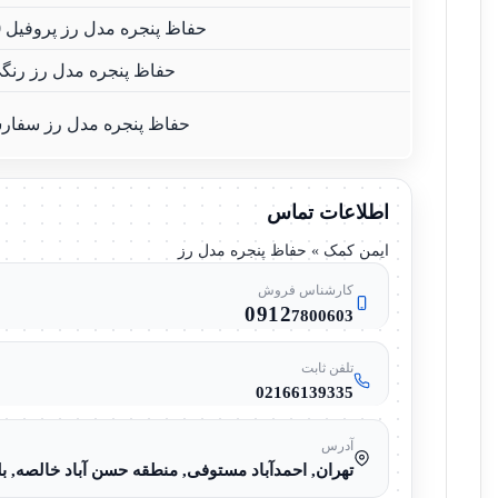
حفاظ پنجره مدل رز پروفیل 30×30
حفاظ پنجره مدل رز رنگ
حفاظ پنجره مدل رز سفا
اطلاعات تماس
ایمن کمک » حفاظ پنجره مدل رز
کارشناس فروش
0912
7800603
تلفن ثابت
02166139335
آدرس
تهران, احمدآباد مستوفی, منطقه حسن آباد خالصه, بلوا