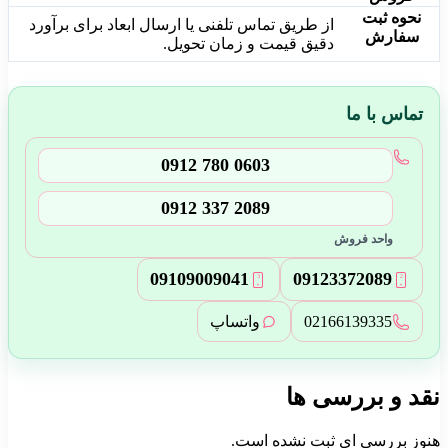
نحوه ثبت
از طریق تماس تلفنی یا ارسال ابعاد برای برآورد
سفارش
دقیق قیمت و زمان تحویل.
تماس با ما
0912 780 0603
0912 337 2089
واحد فروش
0910
900
9041
0912
337
2089
3
2
02166139335
واتساپ
نقد و بررسی ها
هنوز بررسی ای ثبت نشده است.