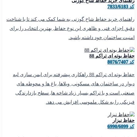
راهنمای خرید حفاظ شاخ گوزنی
کد 7833/6183
راهنمای خرید حفاظ شاخ گوزنی به شما کمک می کند تا با شناخت
دقیق اجزای فنی و ظاهری این نوع حفاظ, بهترین انتخاب را برای
امنیت ساختمان خود داشته باشید.
حفاظ بوته ای تراکم 88
کد 8076/7407
حفاظ بوته ای تراکم 88 راهکاری پیشرفته برای ایمن سازی لبه
دیوار در ساختمان های مسکونی, ویلاها, باغ ها و محوطه های
صنعتی است و با تراکم بسیار زیاد شاخه ها, سطح بازدارندگی
فیزیکی را به شکل ملموسی افزایش می دهد.
حفاظ نیزار
کد 6990/6099