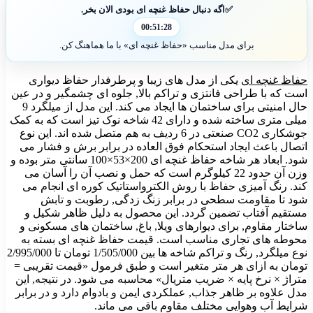
✅
اگه دنبال حفاظ غنچه ای بودی الان بخر.
00:51:27
برای مدل مناسب «حفاظ غنچه ای» با ما هماهنگ کن.
حفاظ غنچه ای
یکی از مدل های زیبا و پرطرفدار حفاظ دیواری
است که با طراحی فانتزی و تراکم بالا, جلوه ای چشمگیر و در عین
حال امنیتی برای ساختمان ها ایجاد می کند. این مدل از میلگرد 9
میلی متری ساخته شده و دارای 42 شاخه نوک تیز است که به کمک
جوشکاری CO2 صنعتی در 6 ردیف به هم متصل شده اند. این نوع
اتصال باعث ایجاد استحکام فوق العاده در برابر برش و فشار می
شود. ابعاد هر شاخه حفاظ غنچه ای 200×53×100 سانتی متر بوده و
وزن آن حدود 22 کیلوگرم است که حمل و نصب آن را آسان می
کند. رنگ آمیزی حفاظ با روش الکترواستاتیک کوره ای انجام می
شود تا مقاومت سطحی در برابر زنگ زدگی, رطوبت و تابش
مستقیم آفتاب تضمین گردد. این محصول به دلیل ظاهر شکیل و
ساختار مقاوم, برای دیوارهای ویلا, باغ, ساختمان های مسکونی و
محوطه های تجاری مناسب است. قیمت حفاظ غنچه ای بسته به
نوع میلگرد, رنگ و تراکم شاخه ها بین
1/505/000
تومان تا
2/995/000
تومان به ازای هر متر متغیر است و طبق فرمول «قیمت تقریبی =
متراژ × نرخ پایه × ضریب متریال» محاسبه می شود. در نتیجه, این
مدل علاوه بر ظاهر جذاب, عملکردی ایمن و بادوام دارد و در برابر
شرایط آب وهوایی مختلف مقاوم باقی می ماند.