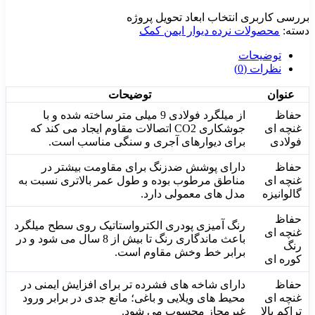
بررسی کاربری
انتخاب ابعاد
تحویل پروژه
دسته:
محصولات نرده دیوار ایمن کمک
توضیحات
نظرات (0)
عنوان
توضیحات
حفاظ
از میلگرد فولادی 9 میلی متر ساخته شده و با
غنچه ای
جوشکاری CO2 اتصالات مقاوم ایجاد می کند که
فولادی
برای دیوارهای آجری و سنگی مناسب است.
حفاظ
دارای پوشش ضدزنگ برای مقاومت بیشتر در
غنچه ای
مناطق مرطوب بوده و طول عمر بالاتری نسبت به
گالوانیزه
مدل های معمولی دارد.
حفاظ
رنگ آمیزی پودری الکترواستاتیک روی سطح میلگرد
غنچه ای
باعث ماندگاری رنگ تا بیش از 8 سال می شود و در
رنگ
برابر خط وخش مقاوم است.
کوره ای
حفاظ
دارای شاخه های فشرده تر برای افزایش ایمنی در
غنچه ای
محیط های ویلایی و باغی؛ مانع جدی در برابر ورود
تراکم بالا
غیرمجاز محسوب می شود.