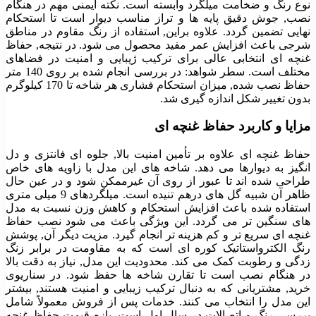
نوع رنگ و ضخامت میلگرد وابسته است. نکته ایمنی مهم در هنگام
نصب, جوش دقیق پایه ها و تراز مناسب دیوار است تا استحکام
نهایی تضمین گردد. علاوه براین, استفاده از رنگ مقاوم در مناطق
شرجی باعث افزایش عمر مفید محصول می شود. در نتیجه, حفاظ
غنچه ای انتخابی عالی برای ترکیب ژیبایی و امنیت در فضاهای
مختلف است. سطر شواهد: در بررسی انجام شده بر روی 140 متر
حفاظ نصب شده, میزان استحکام فشاری هر شاخه تا 170 کیلوگرم
بدون تغییر شکل اندازه گیری شد.
مزایا و کاربرد حفاظ غنچه ای
حفاظ غنچه ای علاوه بر تأمین امنیت بالا, جلوه ای فانتزی و دل
انگیز به دیوارها می دهد. شاخه های این مدل با زاویه های خاص
طراحی شده اند تا عبور از روی آن غیرممکن شود و در عین حال
ظاهر آن شبیه گل های درهم تنیده است. میلگردهای 9 میلی متری
استفاده شده باعث افزایش استحکام و کاهش وزن نسبت به مدل
های سنگین تر می گردد. این ویژگی باعث می شود نصب حفاظ
غنچه ای سریع تر و کم هزینه تر انجام گیرد. مزیت دیگر آن, پوشش
رنگ الکترواستاتیک کوره ای است که به مقاومت در برابر زنگ
زدگی و رطوبت کمک می کند. محدودیت این مدل, نیاز به دقت بالا
در هنگام نصب است تا تقارن شاخه ها حفظ شود. در سناریوی
خرید, مشتریانی که به دنبال ترکیب زیبایی و امنیت هستند, بیشتر
این مدل را انتخاب می کنند. خدمات پس از فروش معمولاً شامل
بررسی رنگ و اتصالات در سال اول است. بازه قیمت حفاظ غنچه