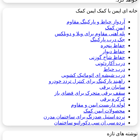
خانه ای ایمن با کمک ایمن کمک
آردواز حیاط و پارکینگ مقاوم
ایمن کمک
پله آهنی مقاوم برای ویلا و دوبلکس
جک درب پارکینگ
حفاظ پنجره
حفاظ دیوار
حفاظ شاخ گوزنی
درب آکاردئونی
درب حیاط
درب شیشه ای اتوماتیک کشویی
راهبند پارکینگ برای کنترل تردد خودرو
سایبان برقی
سقف برقی متحرک برای فضای باز
کرکره برقی
لوله داربست ایمن و مقاوم
محصولات ایمن کمک
نرده استیل ضدزنگ برای ساختمان مدرن
نرده سی ان سی دکوراتیو ساختمان
نوشته های تازه