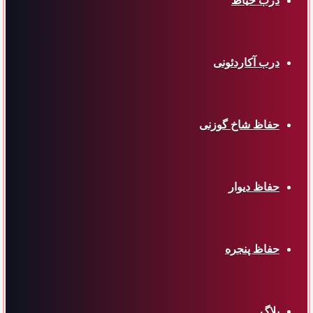
درب حیاط
درب آکاردئونی
حفاظ شاخ گوزنی
حفاظ دیوار
حفاظ پنجره
بلاگ