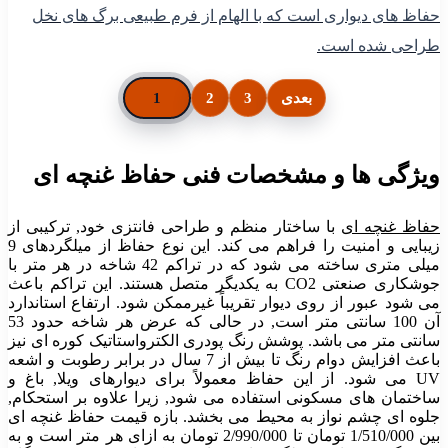
حفاظ های دیواری است که با الهام از فرم طبیعی برگ های نخل
طراحی شده است.
بعدی
3
2
1
ویژگی ها و مشخصات فنی حفاظ غنچه ای
حفاظ غنچه ای
با ساختار منظم و طراحی فانتزی خود, ترکیبی از
زیبایی و امنیت را فراهم می کند. این نوع حفاظ از میلگردهای 9
میلی متری ساخته می شود که در تراکم 42 شاخه در هر متر با
جوشکاری صنعتی CO2 به یکدیگر متصل هستند. این تراکم باعث
می شود عبور از روی دیوار تقریباً غیرممکن شود. ارتفاع استاندارد
آن 100 سانتی متر است, در حالی که عرض هر شاخه حدود 53
سانتی متر می باشد. پوشش رنگ پودری الکترواستاتیک کوره ای نیز
باعث افزایش دوام رنگ تا بیش از 7 سال در برابر رطوبت و اشعه
UV می شود. از این حفاظ معمولاً برای دیوارهای ویلا, باغ و
ساختمان های مسکونی استفاده می شود, زیرا علاوه بر استحکام,
جلوه ای چشم نواز به محیط می بخشد. بازه قیمت حفاظ غنچه ای
بین
1/510/000
تومان تا
2/990/000
تومان به ازای هر متر است و به