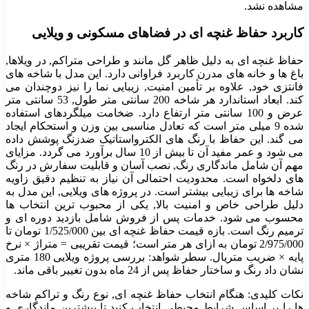
مشاهده نشد.
کاربرد حفاظ غنچه ای در فضاهای مسکونی و ویلایی
حفاظ غنچه ای به دلیل ظاهر گل مانند و طراحی متراکم, در ویلاها,
باغ ها و خانه های مدرن کاربرد فراوانی دارد. این مدل با شاخه های
فانتزی خود, علاوه بر تأمین امنیت, زیبایی نما را نیز دوچندان می
کند. ابعاد استاندارد هر شاخه 200 سانتی متر طول, 53 سانتی متر
عرض و 100 سانتی متر ارتفاع دارد. ضخامت میلگردهای استفاده
شده 9 میلی متر است که تعادل مناسبی بین وزن و استحکام ایجاد
می گند. این حفاظ با رنگ های الکترواستاتیک ضدزنگ پوشش داده
می شود و عمر مفید آن تا بیش از 10 سال برآورد می گردد. مزایای
مهم آن شامل ماندگاری رنگ, نصب آسان و قابلیت سفارش در رنگ
های دلخواه است. محدودیت احتمالی آن نیاز به تنظیم دقیق زاویه
شاخه ها برای زیبایی بیشتر است. در پروژه های ویلایی, این مدل به
دلیل طراحی خاص و امنیت بالا, یکی از محبوب ترین انتخاب ها
محسوب می شود. خدمات پس از فروش شامل بازدید دوره ای و
ترمیم رنگ است. بازه قیمت حفاظ غنچه ای بین
1/525/000
تومان تا
2/975/000
تومان به ازای هر متر است؛ قیمت تقریبی = متراژ × نرخ
پایه × ضریب متریال. سطر شواهد: بررسی پروژه ویلایی 180 متری
نشان داد رنگ و ساختار حفاظ پس از 24 ماه بدون تغییر باقی ماند.
نکات کلیدی: هنگام انتخاب حفاظ غنچه ای, نوع رنگ و تراکم شاخه
ها را بر اساس شرایط محیطی انتخاب کنید تا بیشترین ماندگاری و