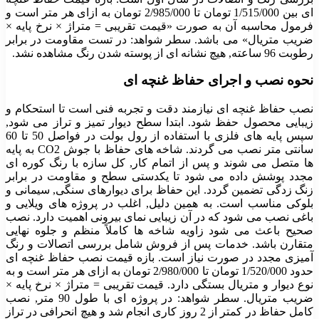
ای بین
1/515/000
تومان تا
2/985/000
تومان به ازای هر متر است و
فرمول محاسبه آن به صورت «قیمت تقریبی = متراژ × نرخ پایه ×
ضریب متریال» می باشد. سطر شواهد: در تست مقاومت در برابر
رطوبت 96 ساعته, هیچ نشانه ای از پوسته شدن رنگ مشاهده نشد.
نحوه نصب و اجرای حفاظ غنچه ای
نصب حفاظ غنچه ای نیازمند دقت و تجربه فنی است تا استحکام و
زیبایی محصول حفظ شود. ابتدا سطح دیوار تمیز و تراز می شود,
سپس پایه های فلزی با استفاده از رول بولت در فواصل 50 تا 60
سانتی متر نصب می گردند. شاخه های حفاظ با جوش CO2 به پایه
ها متصل می شوند و پس از اتمام کار, کل سازه با رنگ کوره ای
مجدد پوشش داده می شود تا یکدستی سطح و مقاومت در برابر
زنگ زدگی تضمین گردد. این حفاظ برای دیوارهای سنگی, سیمانی و
بلوکی مناسب است. به همین دلیل, اغلب در پروژه های ویلایی و
باغی نصب می شود که در آن زیبایی نمای بیرونی اهمیت دارد. نصب
صحیح باعث می شود زاویه شاخه ها کاملاً منظم و جلوه نهایی
متقارن باشد. خدمات پس از فروش شامل بررسی اتصالات و رنگ
آمیزی مجدد در صورت نیاز است. بازه قیمت نصب حفاظ غنچه ای
حدود
1/520/000
تومان تا
2/980/000
تومان به ازای هر متر است و به
نوع دیوار و متریال بستگی دارد. قیمت تقریبی = متراژ × نرخ پایه ×
ضریب متریال. سطر شواهد: در پروژه ای با طول 90 متر, نصب
کامل حفاظ در کمتر از 2 روز کاری انجام شد و هیچ انحرافی در تراز