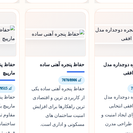
 دوجداره مدل
حفاظ پنجره آهنی ساده
حفاظ پن
افقی
مارپیچ
کد 7070/8906
حفاظ پنجره آهنی ساده یکی
کد 9162/9515
 دوجداره مدل
حفاظ پن
از کاربردی ترین و اقتصادی
فقی انتخابی
مارپیچ ی
ترین راهکارها برای افزایش
ی ایجاد امنیت و
مقاوم ت
امنیت ساختمان های
ا طراحی مدرن
ساختمان
مسکونی و اداری است.
ست.
فرفورژه