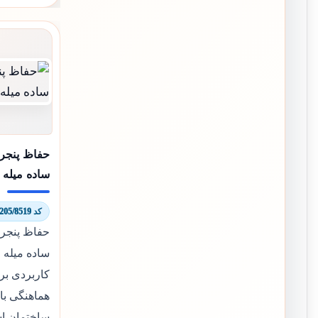
حفاظ پنجره
ساده میله 
کد 7205/8519
حفاظ پنجره
ساده میله ا
کاربردی برا
هماهنگی ب
ساختمان ا