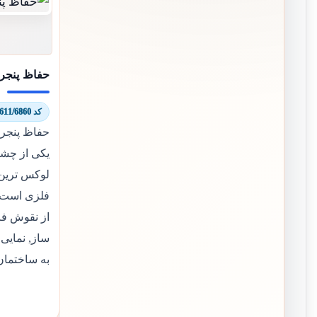
حفاظ پنجره
کد 6611/6860
حفاظ پنجره
یکی از چشم
لوکس ترین 
فلزی است ک
از نقوش ف
ساز, نمایی 
به ساختمان