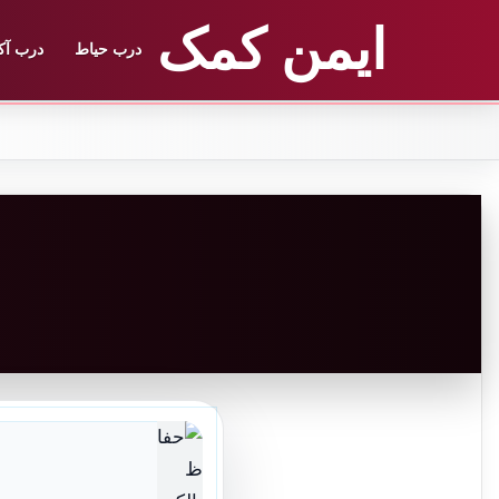
ایمن کمک
درب حیاط
درب آک