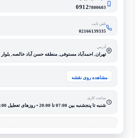
0912
7800603
تلفن ثابت
02166139335
آدرس
تهران, احمدآباد مستوفی, منطقه حسن آباد خالصه, بلوار شه
مشاهده روی نقشه
ساعت کاری
شنبه تا پنجشنبه بین 07:00 تا 20:00 • روزهای تعطیل 08:00 تا 15:00