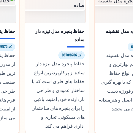
 مدل نقشینه
حفاظ پنجره مدل نیزه دار
حفاظ پن
ساده
کد 7722/6572
 مدل نقشینه
حفاظ پن
کد 9870/8786
حفاظ پنجره مدل نیزه دار
 نوازترین و
از مدرن 
ساده از پرکاربردترین انواع
انواع حفاظ
ترین طر
حفاظ های فلزی است که با
ه با بهره گیری
صنعت سا
ساختار عمودی و طراحی
رفورژه دست
طراحی ه
بازدارنده خود, امنیت بالایی
اصیل و هنرمندانه
فرم های
را برای پنجره های ساختمان
 می بخشد.
از امنیت
های مسکونی, تجاری و
می سازد
اداری فراهم می کند.