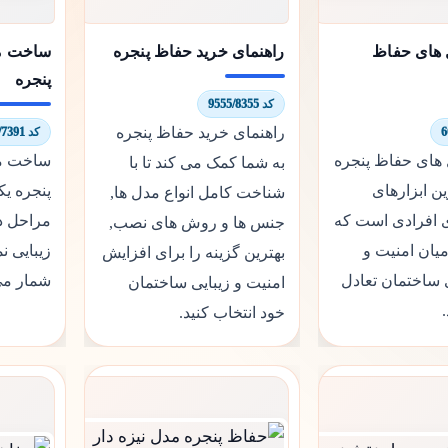
های حفاظ
راهنمای خرید حفاظ پنجره
ساخت م
پنجره
کد 9555/8355
راهنمای خرید حفاظ پنجره
کد 7919/7391
ای حفاظ پنجره
ساخت م
به شما کمک می کند تا با
ین ابزارهای
پنجره یک
شناخت کامل انواع مدل ها,
ی افرادی است که
مراحل د
جنس ها و روش های نصب,
میان امنیت و
زیبایی ن
بهترین گزینه را برای افزایش
ی ساختمان تعادل
شمار می
امنیت و زیبایی ساختمان
خود انتخاب کنید.