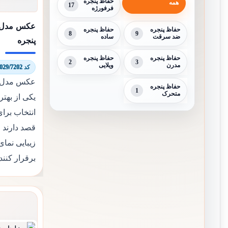
حفاظ پنجره
همه
17
فرفورژه
عکس مدل 
حفاظ پنجره
حفاظ پنجره
8
9
ضد سرقت
ساده
پنجره
حفاظ پنجره
حفاظ پنجره
2
3
مدرن
ویلایی
کد 6029/7202
عکس مدل ه
حفاظ پنجره
1
متحرک
یکی از بهتر
انتخاب برا
قصد دارند 
زیبایی نما
برقرار کنند.