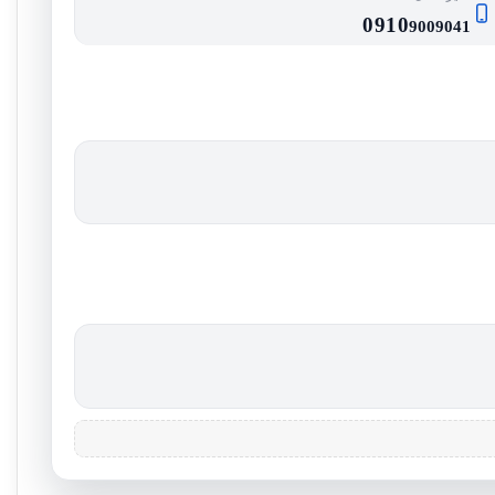
0910
9009041