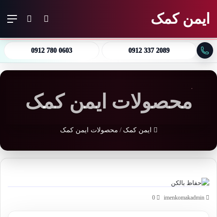
ایمن کمک
تغییر پوسته
منو
جستجو ب
0912 780 0603
0912 337 2089
محصولات ایمن کمک
ایمن کمک
/
محصولات ایمن کمک
0
imenkomakadmin