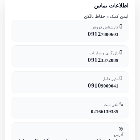
اطلاعات تماس
ایمن کمک » حفاظ بالکن
کارشناس فروش
0912
7800603
بازرگانی و صادرات
0912
3372089
مدیر عامل
0910
9009041
تلفن ثابت
02166139335
آدرس