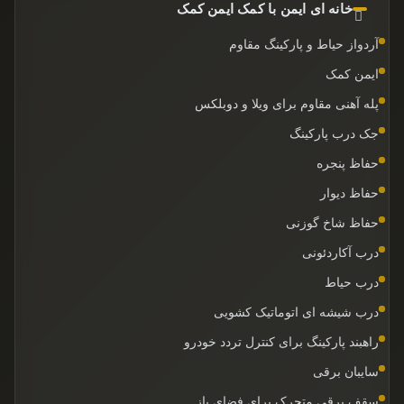
خانه ای ایمن با کمک ایمن کمک
آردواز حیاط و پارکینگ مقاوم
ایمن کمک
پله آهنی مقاوم برای ویلا و دوبلکس
جک درب پارکینگ
حفاظ پنجره
حفاظ دیوار
حفاظ شاخ گوزنی
درب آکاردئونی
درب حیاط
درب شیشه ای اتوماتیک کشویی
راهبند پارکینگ برای کنترل تردد خودرو
سایبان برقی
سقف برقی متحرک برای فضای باز